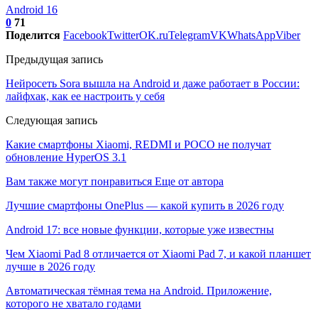
Android 16
0
71
Поделится
Facebook
Twitter
OK.ru
Telegram
VK
WhatsApp
Viber
Предыдущая запись
Нейросеть Sora вышла на Android и даже работает в России:
лайфхак, как ее настроить у себя
Следующая запись
Какие смартфоны Xiaomi, REDMI и POCO не получат
обновление HyperOS 3.1
Вам также могут понравиться
Еще от автора
Лучшие смартфоны OnePlus — какой купить в 2026 году
Android 17: все новые функции, которые уже известны
Чем Xiaomi Pad 8 отличается от Xiaomi Pad 7, и какой планшет
лучше в 2026 году
Автоматическая тёмная тема на Android. Приложение,
которого не хватало годами