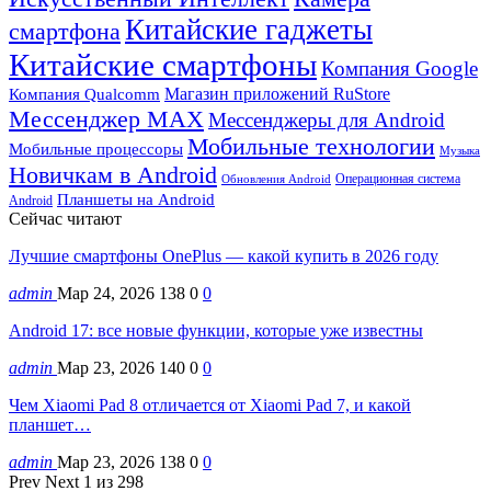
Китайские гаджеты
смартфона
Китайские смартфоны
Компания Google
Магазин приложений RuStore
Компания Qualcomm
Мессенджер MAX
Мессенджеры для Android
Мобильные технологии
Мобильные процессоры
Музыка
Новичкам в Android
Операционная система
Обновления Android
Планшеты на Android
Android
Сейчас читают
Лучшие смартфоны OnePlus — какой купить в 2026 году
admin
Мар 24, 2026
138
0
0
Android 17: все новые функции, которые уже известны
admin
Мар 23, 2026
140
0
0
Чем Xiaomi Pad 8 отличается от Xiaomi Pad 7, и какой
планшет…
admin
Мар 23, 2026
138
0
0
Prev
Next
1 из 298