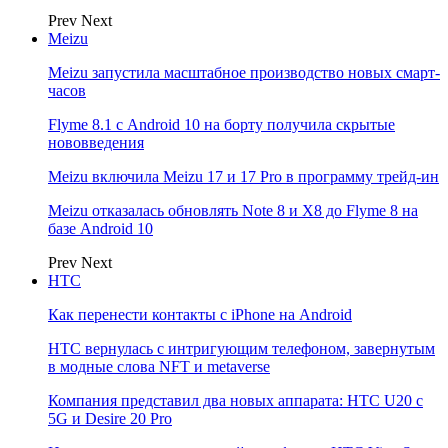
Prev
Next
Meizu
Meizu запустила масштабное производство новых смарт-
часов
Flyme 8.1 с Android 10 на борту получила скрытые
нововведения
Meizu включила Meizu 17 и 17 Pro в программу трейд-ин
Meizu отказалась обновлять Note 8 и X8 до Flyme 8 на
базе Android 10
Prev
Next
НТС
Как перенести контакты с iPhone на Android
HTC вернулась с интригующим телефоном, завернутым
в модные слова NFT и metaverse
Компания представил два новых аппарата: HTC U20 с
5G и Desire 20 Pro