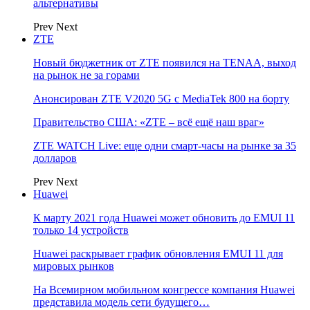
альтернативы
Prev
Next
ZTE
Новый бюджетник от ZTE появился на TENAA, выход
на рынок не за горами
Анонсирован ZTE V2020 5G с MediaTek 800 на борту
Правительство США: «ZTE – всё ещё наш враг»
ZTE WATCH Live: еще одни смарт-часы на рынке за 35
долларов
Prev
Next
Huawei
К марту 2021 года Huawei может обновить до EMUI 11
только 14 устройств
Huawei раскрывает график обновления EMUI 11 для
мировых рынков
На Всемирном мобильном конгрессе компания Huawei
представила модель сети будущего…