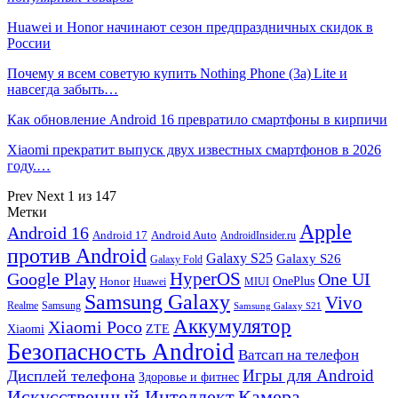
Huawei и Honor начинают сезон предпраздничных скидок в
России
Почему я всем советую купить Nothing Phone (3a) Lite и
навсегда забыть…
Как обновление Android 16 превратило смартфоны в кирпичи
Xiaomi прекратит выпуск двух известных смартфонов в 2026
году.…
Prev
Next
1 из 147
Метки
Apple
Android 16
Android 17
Android Auto
AndroidInsider.ru
против Android
Galaxy S25
Galaxy S26
Galaxy Fold
HyperOS
Google Play
One UI
Honor
OnePlus
Huawei
MIUI
Samsung Galaxy
Vivo
Realme
Samsung
Samsung Galaxy S21
Аккумулятор
Xiaomi Poco
Xiaomi
ZTE
Безопасность Android
Ватсап на телефон
Игры для Android
Дисплей телефона
Здоровье и фитнес
Искусственный Интеллект
Камера