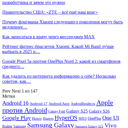
разработчика и зачем это нужно
Правительство США: «ZTE – всё ещё наш враг»
Почему флагманы Xiaomi следующего поколения могут быть
медленнее…
Как записаться к врачу через мессенджер MAX
Рейтинг фитнес-браслетов Xiaomi. Какой Mi Band лучше
выбрать в 2025 и…
Google Pixel 5a против OnePlus Nord 2: какой из смартфонов
среднего…
Как удалить из интернета информацию о себе? Несколько
советов, как…
Prev
Next
1 из 147
Метки
Apple
Android 16
Android 17
Android Auto
AndroidInsider.ru
против Android
Galaxy S25
Galaxy S26
Galaxy Fold
HyperOS
Google Play
One UI
Honor
OnePlus
Huawei
MIUI
Samsung Galaxy
Vivo
Realme
Samsung
Samsung Galaxy S21