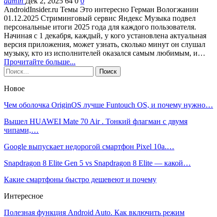
admin
Дек 2, 2025
64
0
0
AndroidInsider.ru Темы Это интересно Герман Вологжанин
01.12.2025 Стриминговый сервис Яндекс Музыка подвел
персональные итоги 2025 года для каждого пользователя.
Начиная с 1 декабря, каждый, у кого установлена актуальная
версия приложения, может узнать, сколько минут он слушал
музыку, кто из исполнителей оказался самым любимым, и…
Прочитайте больше...
Новое
Чем оболочка OriginOS лучше Funtouch OS, и почему нужно…
Вышел HUAWEI Mate 70 Air . Тонкий флагман с двумя
чипами,…
Google выпускает недорогой смартфон Pixel 10a.…
Snapdragon 8 Elite Gen 5 vs Snapdragon 8 Elite — какой…
Какие смартфоны быстро дешевеют и почему
Интересное
Полезная функция Android Auto. Как включить режим