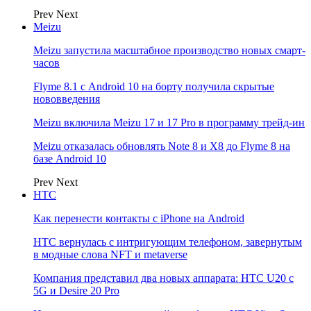
Prev
Next
Meizu
Meizu запустила масштабное производство новых смарт-
часов
Flyme 8.1 с Android 10 на борту получила скрытые
нововведения
Meizu включила Meizu 17 и 17 Pro в программу трейд-ин
Meizu отказалась обновлять Note 8 и X8 до Flyme 8 на
базе Android 10
Prev
Next
НТС
Как перенести контакты с iPhone на Android
HTC вернулась с интригующим телефоном, завернутым
в модные слова NFT и metaverse
Компания представил два новых аппарата: HTC U20 с
5G и Desire 20 Pro