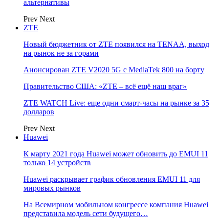
альтернативы
Prev
Next
ZTE
Новый бюджетник от ZTE появился на TENAA, выход
на рынок не за горами
Анонсирован ZTE V2020 5G с MediaTek 800 на борту
Правительство США: «ZTE – всё ещё наш враг»
ZTE WATCH Live: еще одни смарт-часы на рынке за 35
долларов
Prev
Next
Huawei
К марту 2021 года Huawei может обновить до EMUI 11
только 14 устройств
Huawei раскрывает график обновления EMUI 11 для
мировых рынков
На Всемирном мобильном конгрессе компания Huawei
представила модель сети будущего…