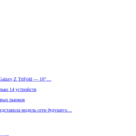
Galaxy Z TriFold — 10″…
лько 14 устройств
овых рынков
едставила модель сети будущего…