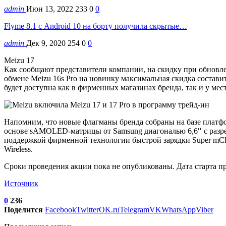
admin
Июн 13, 2022
233
0
0
Flyme 8.1 с Android 10 на борту получила скрытые…
admin
Дек 9, 2020
254
0
0
Meizu 17
Как сообщают представители компании, на скидку при обновлени
обмене Meizu 16s Pro на новинку максимальная скидка состав
будет доступна как в фирменных магазинах бренда, так и у ме
Напомним, что новые флагманы бренда собраны на базе плат
основе sAMOLED-матрицы от Samsung диагональю 6,6′′ с разреш
поддержкой фирменной технологии быстрой зарядки Super mCh
Wireless.
Сроки проведения акции пока не опубликованы. Дата старта пр
Источник
0
236
Поделится
Facebook
Twitter
OK.ru
Telegram
VK
WhatsApp
Viber