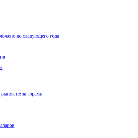
тложено до следующего года
тив
вы
рынок не за горами
олларов