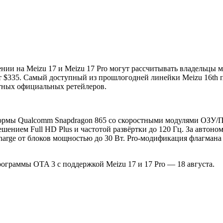
и на Meizu 17 и Meizu 17 Pro могут рассчитывать владельцы моде
ит $335. Самый доступный из прошлогодней линейки Meizu 16th 
стных официальных ретейлеров.
формы Qualcomm Snapdragon 865 со скоростными модулями ОЗУ
ением Full HD Plus и частотой развёртки до 120 Гц. За автоном
arge от блоков мощностью до 30 Вт. Pro-модификация флагмана
ограммы OTA 3 с поддержкой Meizu 17 и 17 Pro — 18 августа.