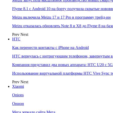
Meizu запустила масштабное производство новых смарт-ч
Flyme 8.1 с Android 10 на борту получила скрытые новов
Meizu включила Meizu 17 и 17 Pro в программу трейд-ин
Meizu отказалась обновлять Note 8 и X8 до Flyme 8 на баз
Prev
Next
НТС
Как перенести контакты с iPhone на Android
HTC вернулась с интригующим телефоном, завернутым в 
Компания представил два новых аппарата: HTC U20 с 5G и
Использование виртуальной платформы HTC Vive Sync т
Prev
Next
Xiaomi
Onions
Онион
Мега зеркало сайта Мега