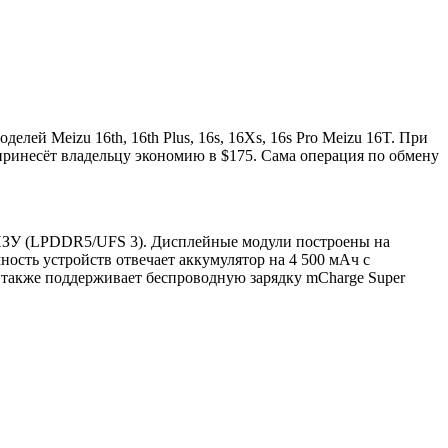
лей Meizu 16th, 16th Plus, 16s, 16Xs, 16s Pro Meizu 16T. При
принесёт владельцу экономию в $175. Сама операция по обмену
/ПЗУ (LPDDR5/UFS 3). Дисплейные модули построены на
ность устройств отвечает аккумулятор на 4 500 мАч с
 также поддерживает беспроводную зарядку mCharge Super