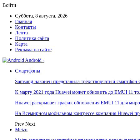
Войти
Суббота, 8 августа, 2026
Главная
Контакты
Лента
Политика сайта
Карта
Реклама на сайте
Android -
Смартфоны
Samsung наконец представила трёхстворчатый смартфон 
К марту 2021 года Huawei может обновить до EMUI 11 то
Huawei раскрывает график обновления EMUI 11 для мир
На Всемирном мобильном конгрессе компания Huawei пр
Prev
Next
Meizu