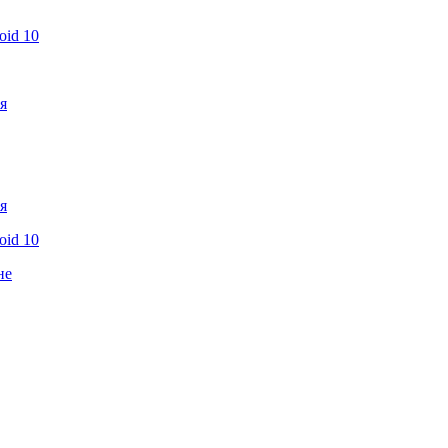
oid 10
я
я
oid 10
не