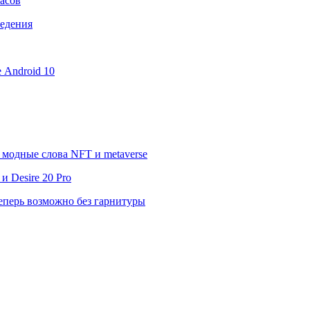
асов
ведения
е Android 10
модные слова NFT и metaverse
 Desire 20 Pro
еперь возможно без гарнитуры