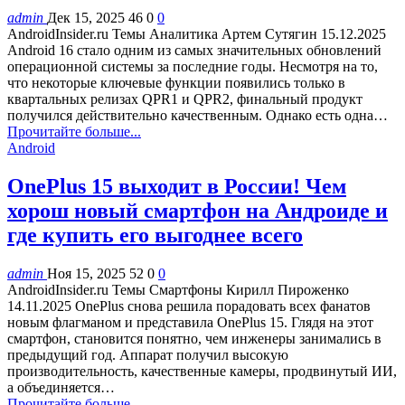
admin
Дек 15, 2025
46
0
0
AndroidInsider.ru Темы Аналитика Артем Сутягин 15.12.2025
Android 16 стало одним из самых значительных обновлений
операционной системы за последние годы. Несмотря на то,
что некоторые ключевые функции появились только в
квартальных релизах QPR1 и QPR2, финальный продукт
получился действительно качественным. Однако есть одна…
Прочитайте больше...
Android
OnePlus 15 выходит в России! Чем
хорош новый смартфон на Андроиде и
где купить его выгоднее всего
admin
Ноя 15, 2025
52
0
0
AndroidInsider.ru Темы Смартфоны Кирилл Пироженко
14.11.2025 OnePlus снова решила порадовать всех фанатов
новым флагманом и представила OnePlus 15. Глядя на этот
смартфон, становится понятно, чем инженеры занимались в
предыдущий год. Аппарат получил высокую
производительность, качественные камеры, продвинутый ИИ,
а объединяется…
Прочитайте больше...