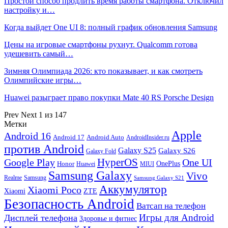
Простой способ продлить время работы смартфона. Отключил
настройку и…
Когда выйдет One UI 8: полный график обновления Samsung
Цены на игровые смартфоны рухнут. Qualcomm готова
удешевить самый…
Зимняя Олимпиада 2026: кто показывает, и как смотреть
Олимпийские игры…
Huawei разыграет право покупки Mate 40 RS Porsche Design
Prev
Next
1 из 147
Метки
Apple
Android 16
Android 17
Android Auto
AndroidInsider.ru
против Android
Galaxy S25
Galaxy S26
Galaxy Fold
HyperOS
Google Play
One UI
Honor
OnePlus
Huawei
MIUI
Samsung Galaxy
Vivo
Realme
Samsung
Samsung Galaxy S21
Аккумулятор
Xiaomi Poco
Xiaomi
ZTE
Безопасность Android
Ватсап на телефон
Игры для Android
Дисплей телефона
Здоровье и фитнес