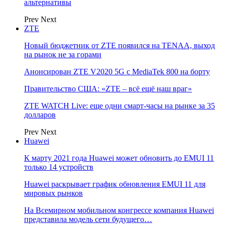
альтернативы
Prev
Next
ZTE
Новый бюджетник от ZTE появился на TENAA, выход
на рынок не за горами
Анонсирован ZTE V2020 5G с MediaTek 800 на борту
Правительство США: «ZTE – всё ещё наш враг»
ZTE WATCH Live: еще одни смарт-часы на рынке за 35
долларов
Prev
Next
Huawei
К марту 2021 года Huawei может обновить до EMUI 11
только 14 устройств
Huawei раскрывает график обновления EMUI 11 для
мировых рынков
На Всемирном мобильном конгрессе компания Huawei
представила модель сети будущего…