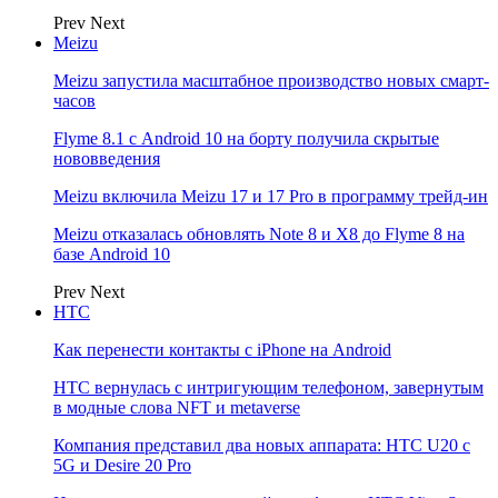
Prev
Next
Meizu
Meizu запустила масштабное производство новых смарт-
часов
Flyme 8.1 с Android 10 на борту получила скрытые
нововведения
Meizu включила Meizu 17 и 17 Pro в программу трейд-ин
Meizu отказалась обновлять Note 8 и X8 до Flyme 8 на
базе Android 10
Prev
Next
НТС
Как перенести контакты с iPhone на Android
HTC вернулась с интригующим телефоном, завернутым
в модные слова NFT и metaverse
Компания представил два новых аппарата: HTC U20 с
5G и Desire 20 Pro