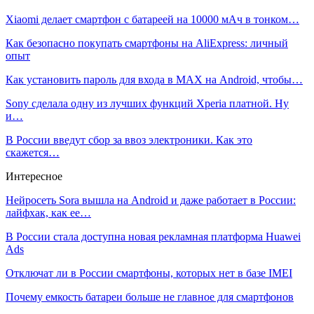
Xiaomi делает смартфон с батареей на 10000 мАч в тонком…
Как безопасно покупать смартфоны на AliExpress: личный
опыт
Как установить пароль для входа в MAX на Android, чтобы…
Sony сделала одну из лучших функций Xperia платной. Ну
и…
В России введут сбор за ввоз электроники. Как это
скажется…
Интересное
Нейросеть Sora вышла на Android и даже работает в России:
лайфхак, как ее…
В России стала доступна новая рекламная платформа Huawei
Ads
Отключат ли в России смартфоны, которых нет в базе IMEI
Почему емкость батареи больше не главное для смартфонов