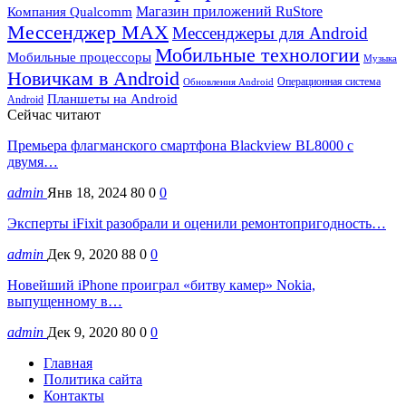
Магазин приложений RuStore
Компания Qualcomm
Мессенджер MAX
Мессенджеры для Android
Мобильные технологии
Мобильные процессоры
Музыка
Новичкам в Android
Операционная система
Обновления Android
Планшеты на Android
Android
Сейчас читают
Премьера флагманского смартфона Blackview BL8000 с
двумя…
admin
Янв 18, 2024
80
0
0
Эксперты iFixit разобрали и оценили ремонтопригодность…
admin
Дек 9, 2020
88
0
0
Новейший iPhone проиграл «битву камер» Nokia,
выпущенному в…
admin
Дек 9, 2020
80
0
0
Главная
Политика сайта
Контакты