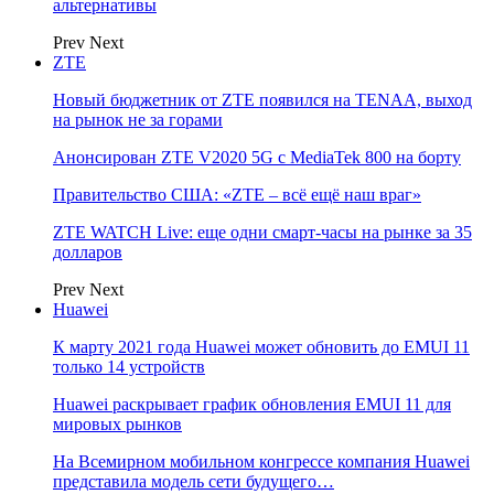
альтернативы
Prev
Next
ZTE
Новый бюджетник от ZTE появился на TENAA, выход
на рынок не за горами
Анонсирован ZTE V2020 5G с MediaTek 800 на борту
Правительство США: «ZTE – всё ещё наш враг»
ZTE WATCH Live: еще одни смарт-часы на рынке за 35
долларов
Prev
Next
Huawei
К марту 2021 года Huawei может обновить до EMUI 11
только 14 устройств
Huawei раскрывает график обновления EMUI 11 для
мировых рынков
На Всемирном мобильном конгрессе компания Huawei
представила модель сети будущего…