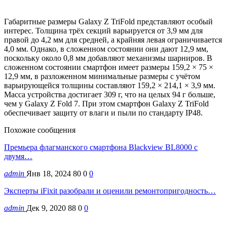
Габаритные размеры Galaxy Z TriFold представляют особый
интерес. Толщина трёх секций варьируется от 3,9 мм для
правой до 4,2 мм для средней, а крайняя левая ограничивается
4,0 мм. Однако, в сложенном состоянии они дают 12,9 мм,
поскольку около 0,8 мм добавляют механизмы шарниров. В
сложенном состоянии смартфон имеет размеры 159,2 × 75 ×
12,9 мм, в разложенном минимальные размеры с учётом
варьирующейся толщины составляют 159,2 × 214,1 × 3,9 мм.
Масса устройства достигает 309 г, что на целых 94 г больше,
чем у Galaxy Z Fold 7. При этом смартфон Galaxy Z TriFold
обеспечивает защиту от влаги и пыли по стандарту IP48.
Похожие сообщения
Премьера флагманского смартфона Blackview BL8000 с
двумя…
admin
Янв 18, 2024
80
0
0
Эксперты iFixit разобрали и оценили ремонтопригодность…
admin
Дек 9, 2020
88
0
0