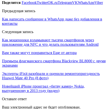
Поделится
Facebook
Twitter
OK.ru
Telegram
VK
WhatsApp
Viber
Предыдущая запись
Как написать сообщение в WhatsApp даже без добавления в
контакты
Следующая запись
Как мошенники взламывают тысячи смартфонов через
приложение для NFC и что делать пользователям Android
Вам также могут понравиться
Еще от автора
Премьера флагманского смартфона Blackview BL8000 с двумя
экранами
Эксперты iFixit разобрали и оценили ремонтопригодность
Huawei Mate 40 Pro (8 фото)
Новейший iPhone проиграл «битву камер» Nokia,
выпущенному в 2013 году (видео)
Оставьте ответ
Ваш электронный адрес не будет опубликован.