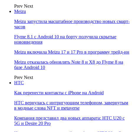
Prev
Next
Meizu
Meizu запустила масштабное производство новых смарт-
часов
Flyme 8.1 с Android 10 на борту получила скрытые
нововведения
Meizu включила Meizu 17 и 17 Pro в программу трейд-ин
Meizu отказалась обновлять Note 8 и X8 до Flyme 8 на
базе Android 10
Prev
Next
НТС
Как перенести контакты с iPhone на Android
HTC вернулась с интригующим телефоном, завернутым
в модные слова NFT и metaverse
Компания представил два новых аппарата: HTC U20 с
5G и Desire 20 Pro