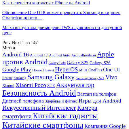
Как перенести контакты с iPhone на Android
Обновление One UI 8 может превратить Samsung в кирпич.
Смартфон просто…
Meizu выпустила две модели TWS-наушников по доступной
цене
Prev
Next
1 из 147
Метки
Apple
Android 16
Android 17
Android Auto
AndroidInsider.ru
против Android
Galaxy S25
Galaxy S26
Galaxy Fold
HyperOS
Google Play
One UI
Honor
OnePlus
Huawei
MIUI
Samsung Galaxy
Vivo
Realme
Samsung
Samsung Galaxy S21
Аккумулятор
Xiaomi Poco
Xiaomi
ZTE
Безопасность Android
Ватсап на телефон
Игры для Android
Дисплей телефона
Здоровье и фитнес
Искусственный Интеллект
Камера
Китайские гаджеты
смартфона
Китайские смартфоны
Компания Google