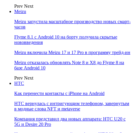
Prev
Next
Meizu
Meizu запустила масштабное производство новых смарт-
часов
Flyme 8.1 с Android 10 на борту получила скрытые
нововведения
Meizu включила Meizu 17 и 17 Pro в программу трейд-ин
Meizu отказалась обновлять Note 8 и X8 до Flyme 8 на
базе Android 10
Prev
Next
НТС
Как перенести контакты с iPhone на Android
HTC вернулась с интригующим телефоном, завернутым
в модные слова NFT и metaverse
Компания представил два новых аппарата: HTC U20 с
5G и Desire 20 Pro