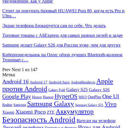
уведомлений, как у Apple
Стоит ли покупать базовый HUAWEI Pura 80, когда есть Pro и
Ultra…
Экран телефона блокируется сам по себе. Что делать
Топовые товары с AliExpress для самых разных целей и задач
Samsung делает Galaxy S26 для России хуже, чем для других
Киберпонедельник на Ozon: обзор лучших Bluetooth-колонок
Tronsmart с…
Prev
Next
1 из 147
Метки
Apple
Android 16
Android 17
Android Auto
AndroidInsider.ru
против Android
Galaxy S25
Galaxy S26
Galaxy Fold
HyperOS
Google Play
One UI
Honor
OnePlus
Huawei
MIUI
Samsung Galaxy
Vivo
Realme
Samsung
Samsung Galaxy S21
Аккумулятор
Xiaomi Poco
Xiaomi
ZTE
Безопасность Android
Ватсап на телефон
Игры для Android
Дисплей телефона
Здоровье и фитнес