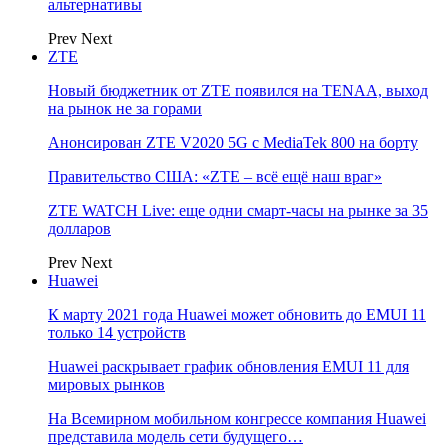
альтернативы
Prev
Next
ZTE
Новый бюджетник от ZTE появился на TENAA, выход
на рынок не за горами
Анонсирован ZTE V2020 5G с MediaTek 800 на борту
Правительство США: «ZTE – всё ещё наш враг»
ZTE WATCH Live: еще одни смарт-часы на рынке за 35
долларов
Prev
Next
Huawei
К марту 2021 года Huawei может обновить до EMUI 11
только 14 устройств
Huawei раскрывает график обновления EMUI 11 для
мировых рынков
На Всемирном мобильном конгрессе компания Huawei
представила модель сети будущего…