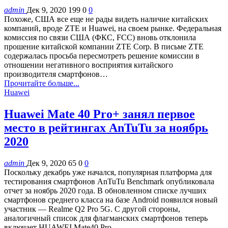
admin
Дек 9, 2020
199
0
0
Похоже, США все еще не рады видеть наличие китайских
компаний, вроде ZTE и Huawei, на своем рынке. Федеральная
комиссия по связи США (ФКС, FCC) вновь отклонила
прошение китайской компании ZTE Corp. В письме ZTE
содержалась просьба пересмотреть решение комиссии в
отношении негативного восприятия китайского
производителя смартфонов…
Прочитайте больше...
Huawei
Huawei Mate 40 Pro+ занял первое
место в рейтингах AnTuTu за ноябрь
2020
admin
Дек 9, 2020
65
0
0
Поскольку декабрь уже начался, популярная платформа для
тестирования смартфонов AnTuTu Benchmark опубликовала
отчет за ноябрь 2020 года. В обновленном списке лучших
смартфонов среднего класса на базе Android появился новый
участник — Realme Q2 Pro 5G. С другой стороны,
аналогичный список для флагманских смартфонов теперь
включает HUAWEI Mate40 Pro…