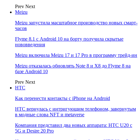
Prev
Next
Meizu
Meizu запустила масштабное производство новых смарт-
часов
Flyme 8.1 с Android 10 на борту получила скрытые
нововведения
Meizu включила Meizu 17 и 17 Pro в программу трейд-ин
Meizu отказалась обновлять Note 8 и X8 до Flyme 8 на
базе Android 10
Prev
Next
НТС
Как перенести контакты с iPhone на Android
HTC вернулась с интригующим телефоном, завернутым
в модные слова NFT и metaverse
Компания представил два новых аппарата: HTC U20 с
5G и Desire 20 Pro