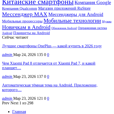
Китайские смартфоны
Компания Google
Магазин приложений RuStore
Компания Qualcomm
Мессенджер MAX
Мессенджеры для Android
Мобильные технологии
Мобильные процессоры
Музыка
Новичкам в Android
Операционная система
Обновления Android
Планшеты на Android
Android
Сейчас читают
Лучшие смартфоны OnePlus — какой купить в 2026 году
admin
Мар 24, 2026
135
0
0
Чем Xiaomi Pad 8 отличается от Xiaomi Pad 7, и какой
планшет…
admin
Мар 23, 2026
137
0
0
Автоматическая тёмная тема на Android. Приложение,
которого…
admin
Мар 23, 2026
121
0
0
Prev
Next
1 из 298
Главная