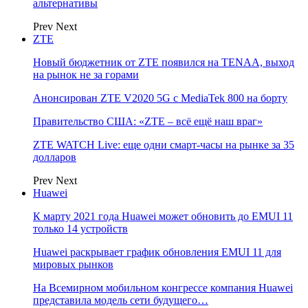
альтернативы
Prev
Next
ZTE
Новый бюджетник от ZTE появился на TENAA, выход
на рынок не за горами
Анонсирован ZTE V2020 5G с MediaTek 800 на борту
Правительство США: «ZTE – всё ещё наш враг»
ZTE WATCH Live: еще одни смарт-часы на рынке за 35
долларов
Prev
Next
Huawei
К марту 2021 года Huawei может обновить до EMUI 11
только 14 устройств
Huawei раскрывает график обновления EMUI 11 для
мировых рынков
На Всемирном мобильном конгрессе компания Huawei
представила модель сети будущего…