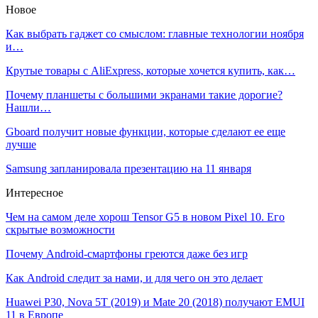
Новое
Как выбрать гаджет со смыслом: главные технологии ноября
и…
Крутые товары с AliExpress, которые хочется купить, как…
Почему планшеты с большими экранами такие дорогие?
Нашли…
Gboard получит новые функции, которые сделают ее еще
лучше
Samsung запланировала презентацию на 11 января
Интересное
Чем на самом деле хорош Tensor G5 в новом Pixel 10. Его
скрытые возможности
Почему Android-смартфоны греются даже без игр
Как Android следит за нами, и для чего он это делает
Huawei P30, Nova 5T (2019) и Mate 20 (2018) получают EMUI
11 в Европе