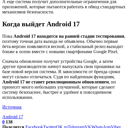
А еще система получит дополнительные ограничения для
приложений, которые пытаются работать в обход стандартных
механизмов безопасности.
Когда выйдет Android 17
Пока
Android 17 находится на ранней стадии тестирования
,
поэтому точная дата выхода не объявлена. Обычно первые
бета-версии появляются весной, а стабильный релиз выходит
ближе к осени вместе с новыми смартфонами Google Pixel.
Сначала обновление получат устройства Google, а затем
другие производители начнут выпускать свои прошивки на
базе новой версии системы. В зависимости от бренда сроки
могут сильно отличаться. Судя по найденным функциям,
Android 17 не станет революционным обновлением
, но
принесет много небольших улучшений, которые сделают
систему безопаснее, быстрее и удобнее в повседневном
использовании.
Источник
Android 17
0
138
Поделится
Facebook
Twitter
OK.ru
Telegram
VK
WhatsApp
Viber