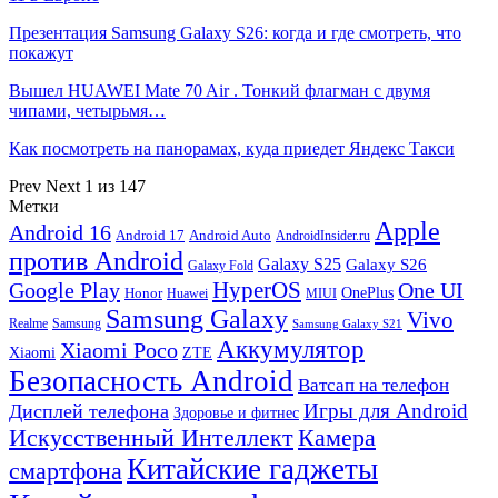
Презентация Samsung Galaxy S26: когда и где смотреть, что
покажут
Вышел HUAWEI Mate 70 Air . Тонкий флагман с двумя
чипами, четырьмя…
Как посмотреть на панорамах, куда приедет Яндекс Такси
Prev
Next
1 из 147
Метки
Apple
Android 16
Android 17
Android Auto
AndroidInsider.ru
против Android
Galaxy S25
Galaxy S26
Galaxy Fold
HyperOS
Google Play
One UI
Honor
OnePlus
Huawei
MIUI
Samsung Galaxy
Vivo
Realme
Samsung
Samsung Galaxy S21
Аккумулятор
Xiaomi Poco
Xiaomi
ZTE
Безопасность Android
Ватсап на телефон
Игры для Android
Дисплей телефона
Здоровье и фитнес
Искусственный Интеллект
Камера
Китайские гаджеты
смартфона