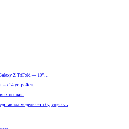
Galaxy Z TriFold — 10″…
лько 14 устройств
овых рынков
едставила модель сети будущего…