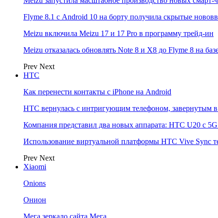
Meizu запустила масштабное производство новых смарт-ч
Flyme 8.1 с Android 10 на борту получила скрытые новов
Meizu включила Meizu 17 и 17 Pro в программу трейд-ин
Meizu отказалась обновлять Note 8 и X8 до Flyme 8 на баз
Prev
Next
НТС
Как перенести контакты с iPhone на Android
HTC вернулась с интригующим телефоном, завернутым в 
Компания представил два новых аппарата: HTC U20 с 5G и
Использование виртуальной платформы HTC Vive Sync т
Prev
Next
Xiaomi
Onions
Онион
Мега зеркало сайта Мега