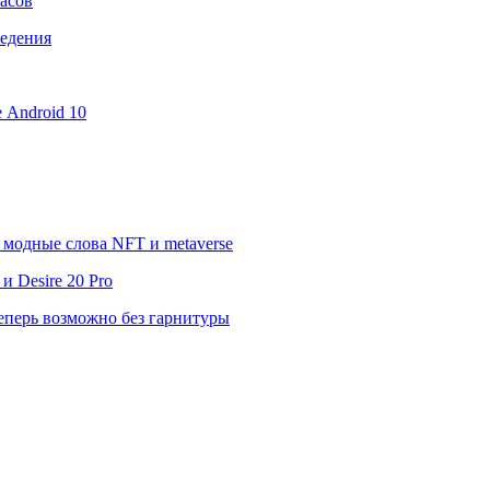
асов
ведения
е Android 10
модные слова NFT и metaverse
 Desire 20 Pro
еперь возможно без гарнитуры