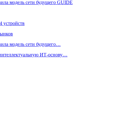
вила модель сети будущего GUIDE
4 устройств
рынков
вила модель сети будущего…
т интеллектуальную ИТ-основу…