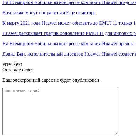
На Всемирном мобильном конгрессе компания Huawei предста
Вам также могут понравиться
Еще от автора
К марту 2021 года Huawei может обновить до EMUI 11 только 1
Huawei раскрывает график обновления EMUI 11 для мировых 
На Всемирном мобильном конгрессе компания Huawei предста
Дэвид Ван, исполнительный директор Huawei: Huawei создае
Prev
Next
Оставьте ответ
Ваш электронный адрес не будет опубликован.