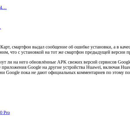
 14…
…
Карт, смартфон выдал сообщение об ошибке установки, а в каче
чним, что с установкой на тот же смартфон предыдущей версии 
анут ли на него обновлённые APK свежих версий сервисов Googl
 приложения Google на другие устройства Huawei, включая Huawe
 ни Google пока не дают официальных комментариев по этому по
0 Pro