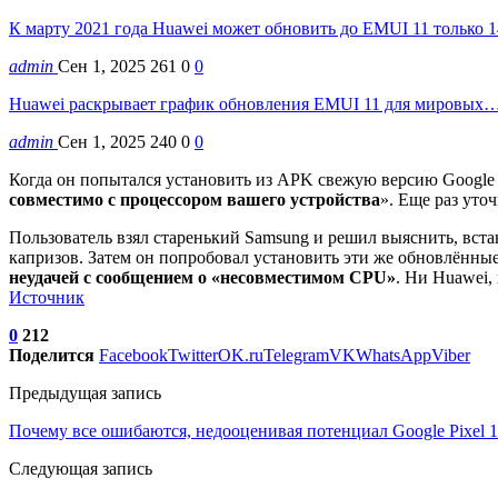
К марту 2021 года Huawei может обновить до EMUI 11 только
admin
Сен 1, 2025
261
0
0
Huawei раскрывает график обновления EMUI 11 для мировых
admin
Сен 1, 2025
240
0
0
Когда он попытался установить из APK свежую версию Google 
совместимо с процессором вашего устройства
». Еще раз уто
Пользователь взял старенький Samsung и решил выяснить, вст
капризов. Затем он попробовал установить эти же обновлённые
неудачей с сообщением о «несовместимом CPU»
. Ни Huawei,
Источник
0
212
Поделится
Facebook
Twitter
OK.ru
Telegram
VK
WhatsApp
Viber
Предыдущая запись
Почему все ошибаются, недооценивая потенциал Google Pixel 1
Следующая запись