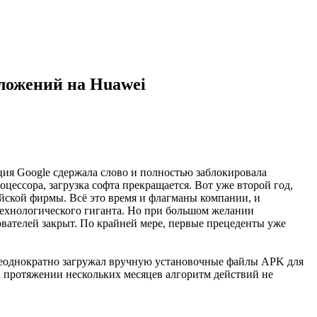
ложений на Huawei
ия Google сдержала слово и полностью заблокировала
ессора, загрузка софта прекращается. Вот уже второй год,
йской фирмы. Всё это время и флагманы компании, и
технологического гиганта. Но при большом желании
ьзователей закрыт. По крайней мере, первые прецеденты уже
е неоднократно загружал вручную установочные файлы APK для
на протяжении нескольких месяцев алгоритм действий не