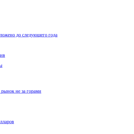
тложено до следующего года
тив
вы
рынок не за горами
олларов