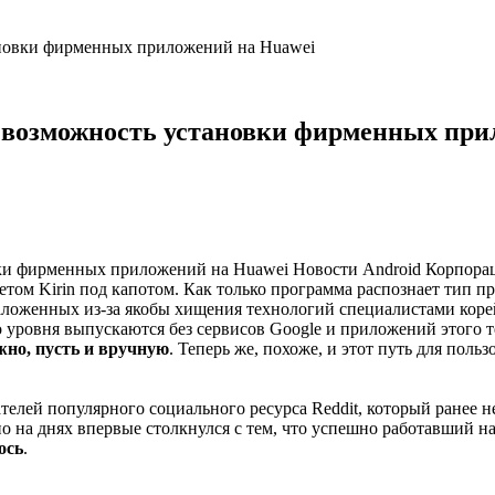
тановки фирменных приложений на Huawei
а возможность установки фирменных при
Новости Android Корпорац
м Kirin под капотом. Как только программа распознает тип проц
аложенных из-за якобы хищения технологий специалистами коре
о уровня выпускаются без сервисов Google и приложений этого 
жно, пусть и вручную
. Теперь же, похоже, и этот путь для пол
ателей популярного социального ресурса Reddit, который ране
но на днях впервые столкнулся с тем, что успешно работавший 
ось
.