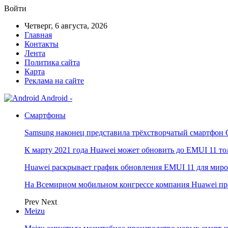
Войти
Четверг, 6 августа, 2026
Главная
Контакты
Лента
Политика сайта
Карта
Реклама на сайте
Android -
Смартфоны
Samsung наконец представила трёхстворчатый смартфон 
К марту 2021 года Huawei может обновить до EMUI 11 то
Huawei раскрывает график обновления EMUI 11 для мир
На Всемирном мобильном конгрессе компания Huawei пр
Prev
Next
Meizu