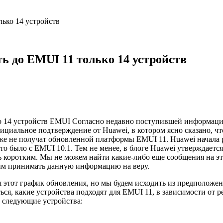
лько 14 устройств
ть до EMUI 11 только 14 устройств
EMUI Согласно недавно поступившей информации,
ициальное подтверждение от Huawei, в котором ясно сказано, ч
, также не получат обновленной платформы EMUI 11. Huawei начал
 это было с EMUI 10.1. Тем не менее, в блоге Huawei утверждаетс
коротким. Мы не можем найти какие-либо еще сообщения на эту
шим принимать данную информацию на веру.
я этот график обновления, но мы будем исходить из предположен
ься, какие устройства подходят для EMUI 11, в зависимости от р
1 следующие устройства: