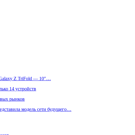
Galaxy Z TriFold — 10″…
лько 14 устройств
овых рынков
едставила модель сети будущего…