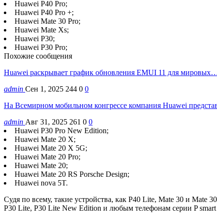
Huawei P40 Pro;
Huawei P40 Pro +;
Huawei Mate 30 Pro;
Huawei Mate Xs;
Huawei P30;
Huawei P30 Pro;
Похожие сообщения
Huawei раскрывает график обновления EMUI 11 для мировых
admin
Сен 1, 2025
244
0
0
На Всемирном мобильном конгрессе компания Huawei предст
admin
Авг 31, 2025
261
0
0
Huawei P30 Pro New Edition;
Huawei Mate 20 X;
Huawei Mate 20 X 5G;
Huawei Mate 20 Pro;
Huawei Mate 20;
Huawei Mate 20 RS Porsche Design;
Huawei nova 5T.
Судя по всему, такие устройства, как P40 Lite, Mate 30 и Mate 30
P30 Lite, P30 Lite New Edition и любым телефонам серии P smar