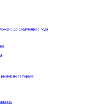
тложено до следующего года
тив
вы
рынок не за горами
олларов