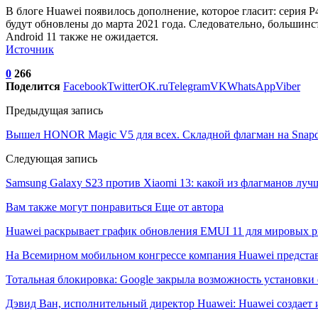
В блоге Huawei появилось дополнение, которое гласит: серия P
будут обновлены до марта 2021 года. Следовательно, большинс
Android 11 также не ожидается.
Источник
0
266
Поделится
Facebook
Twitter
OK.ru
Telegram
VK
WhatsApp
Viber
Предыдущая запись
Вышел HONOR Magic V5 для всех. Складной флагман на Snapdr
Следующая запись
Samsung Galaxy S23 против Xiaomi 13: какой из флагманов лучш
Вам также могут понравиться
Еще от автора
Huawei раскрывает график обновления EMUI 11 для мировых 
На Всемирном мобильном конгрессе компания Huawei предста
Тотальная блокировка: Google закрыла возможность установ
Дэвид Ван, исполнительный директор Huawei: Huawei создае