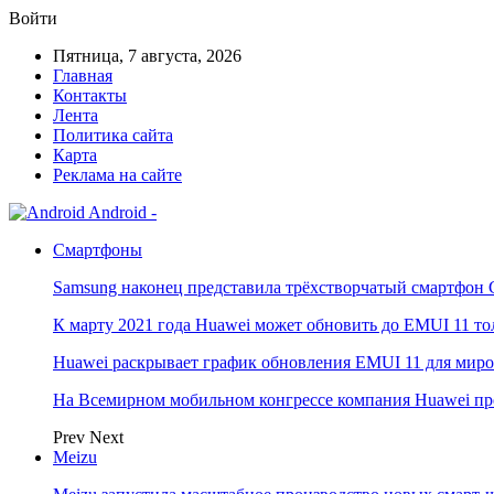
Войти
Пятница, 7 августа, 2026
Главная
Контакты
Лента
Политика сайта
Карта
Реклама на сайте
Android -
Смартфоны
Samsung наконец представила трёхстворчатый смартфон 
К марту 2021 года Huawei может обновить до EMUI 11 то
Huawei раскрывает график обновления EMUI 11 для мир
На Всемирном мобильном конгрессе компания Huawei пр
Prev
Next
Meizu