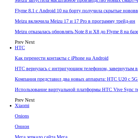
Meizu запустила масштабное производство новых смарт-ч
Flyme 8.1 с Android 10 на борту получила скрытые новов
Meizu включила Meizu 17 и 17 Pro в программу трейд-ин
Meizu отказалась обновлять Note 8 и X8 до Flyme 8 на баз
Prev
Next
НТС
Как перенести контакты с iPhone на Android
HTC вернулась с интригующим телефоном, завернутым в 
Компания представил два новых аппарата: HTC U20 с 5G и
Использование виртуальной платформы HTC Vive Sync т
Prev
Next
Xiaomi
Onions
Онион
Мега зеркало сайта Мега