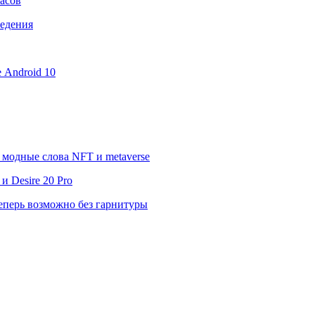
асов
ведения
е Android 10
модные слова NFT и metaverse
 Desire 20 Pro
еперь возможно без гарнитуры