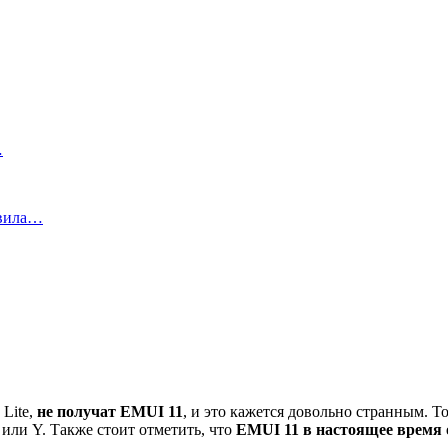
…
авила…
 Lite,
не получат EMUI 11
, и это кажется довольно странным. То
t или Y. Также стоит отметить, что
EMUI 11 в настоящее время 