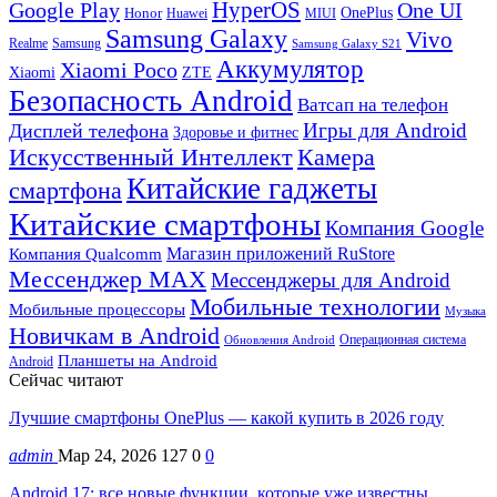
HyperOS
Google Play
One UI
Honor
OnePlus
Huawei
MIUI
Samsung Galaxy
Vivo
Realme
Samsung
Samsung Galaxy S21
Аккумулятор
Xiaomi Poco
Xiaomi
ZTE
Безопасность Android
Ватсап на телефон
Игры для Android
Дисплей телефона
Здоровье и фитнес
Искусственный Интеллект
Камера
Китайские гаджеты
смартфона
Китайские смартфоны
Компания Google
Магазин приложений RuStore
Компания Qualcomm
Мессенджер MAX
Мессенджеры для Android
Мобильные технологии
Мобильные процессоры
Музыка
Новичкам в Android
Операционная система
Обновления Android
Планшеты на Android
Android
Сейчас читают
Лучшие смартфоны OnePlus — какой купить в 2026 году
admin
Мар 24, 2026
127
0
0
Android 17: все новые функции, которые уже известны