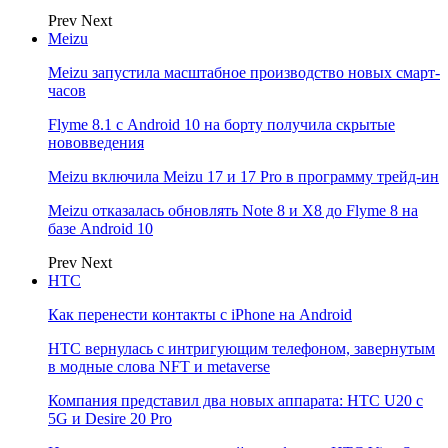
Prev
Next
Meizu
Meizu запустила масштабное производство новых смарт-
часов
Flyme 8.1 с Android 10 на борту получила скрытые
нововведения
Meizu включила Meizu 17 и 17 Pro в программу трейд-ин
Meizu отказалась обновлять Note 8 и X8 до Flyme 8 на
базе Android 10
Prev
Next
НТС
Как перенести контакты с iPhone на Android
HTC вернулась с интригующим телефоном, завернутым
в модные слова NFT и metaverse
Компания представил два новых аппарата: HTC U20 с
5G и Desire 20 Pro