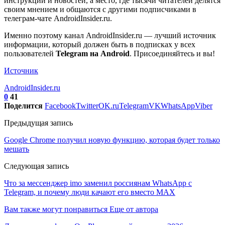
инструкций и новостей, а место, где тысячи читателей делятся
своим мнением и общаются с другими подписчиками в
телеграм-чате AndroidInsider.ru.
Именно поэтому канал AndroidInsider.ru — лучший источник
информации, который должен быть в подписках у всех
пользователей
Telegram на Android
. Присоединяйтесь и вы!
Источник
AndroidInsider.ru
0
41
Поделится
Facebook
Twitter
OK.ru
Telegram
VK
WhatsApp
Viber
Предыдущая запись
Google Chrome получил новую функцию, которая будет только
мешать
Следующая запись
Что за мессенджер imo заменил россиянам WhatsApp с
Telegram, и почему люди качают его вместо MAX
Вам также могут понравиться
Еще от автора