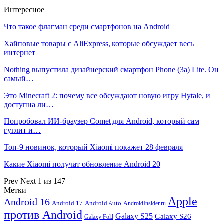
Интересное
Что такое флагман среди смартфонов на Android
Хайповые товары с AliExpress, которые обсуждает весь
интернет
Nothing выпустила дизайнерский смартфон Phone (3a) Lite. Он
самый…
Это Minecraft 2: почему все обсуждают новую игру Hytale, и
доступна ли…
Попробовал ИИ-браузер Comet для Android, который сам
гуглит и…
Топ-9 новинок, который Xiaomi покажет 28 февраля
Какие Xiaomi получат обновление Android 20
Prev
Next
1 из 147
Метки
Apple
Android 16
Android 17
Android Auto
AndroidInsider.ru
против Android
Galaxy S25
Galaxy S26
Galaxy Fold