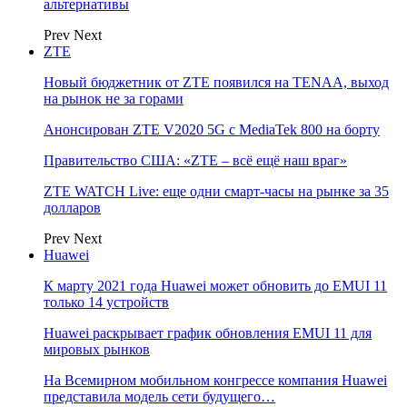
альтернативы
Prev
Next
ZTE
Новый бюджетник от ZTE появился на TENAA, выход
на рынок не за горами
Анонсирован ZTE V2020 5G с MediaTek 800 на борту
Правительство США: «ZTE – всё ещё наш враг»
ZTE WATCH Live: еще одни смарт-часы на рынке за 35
долларов
Prev
Next
Huawei
К марту 2021 года Huawei может обновить до EMUI 11
только 14 устройств
Huawei раскрывает график обновления EMUI 11 для
мировых рынков
На Всемирном мобильном конгрессе компания Huawei
представила модель сети будущего…