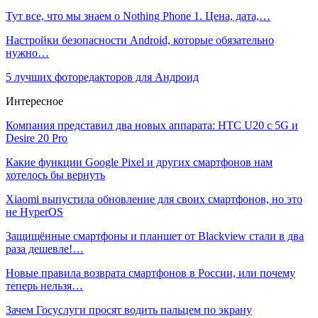
Тут все, что мы знаем о Nothing Phone 1. Цена, дата,…
Настройки безопасности Android, которые обязательно
нужно…
5 лучших фоторедакторов для Андроид
Интересное
Компания представил два новых аппарата: HTC U20 с 5G и
Desire 20 Pro
Какие функции Google Pixel и других смартфонов нам
хотелось бы вернуть
Xiaomi выпустила обновление для своих смартфонов, но это
не HyperOS
Защищённые смартфоны и планшет от Blackview стали в два
раза дешевле!…
Новые правила возврата смартфонов в России, или почему
теперь нельзя…
Зачем Госуслуги просят водить пальцем по экрану