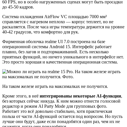
60 FPS, но в особо нагруженных сценах могут быть просадки
до 45-50 кадров.
Система охлаждения AirFlow VC площадью 7000 мм²
справляется с нагревом неплохо — корпус теплеет, но не
раскаляется. После часа игры температура держится на уровне
40-42 градусов, что комфортно для рук.
Фирменная оболочка realme UI 7.0 построена на базе
операционной системы Android 15. Интерфейс работает
плавно, без лагов и подтормаживаний. Есть несколько
приятных функций, но ничего уникального в интерфейсе нет.
Это просто хорошая и качественная операционная система.
На таком железе играть на максималках не получится.
Кроме этого, в неё
интегрированы некоторые AI-функции
,
без которых сейчас никуда. К ним можно отнести голосовой
редактор и режим AI Party Mode для групповых фото.
Работает это всё довольно стабильно, хотя практическая
польза от части AI-функций остается под вопросом. Но пусть
лучше они будут, даже если понадобятся один раз, чем их не
окажется, когда они понадобятся.