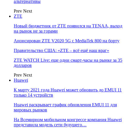
альтернативы
Prev
Next
ZTE
Новый бюджетник от ZTE появился на TENAA, выход
на рынок не за горами
Анонсирован ZTE V2020 5G с MediaTek 800 на борту
Правительство США: «ZTE – всё ещё наш враг»
ZTE WATCH Live: еще одни смарт-часы на рынке за 35
долларов
Prev
Next
Huawei
К марту 2021 года Huawei может обновить до EMUI 11
только 14 устройств
Huawei раскрывает график обновления EMUI 11 для
мировых рынков
На Всемирном мобильном конгрессе компания Huawei
представила модель сети будущего…