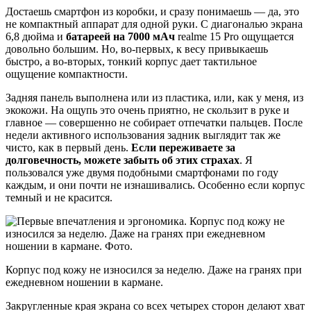
Достаешь смартфон из коробки, и сразу понимаешь — да, это
не компактный аппарат для одной руки. С диагональю экрана
6,8 дюйма и
батареей на 7000 мАч
realme 15 Pro ощущается
довольно большим. Но, во-первых, к весу привыкаешь
быстро, а во-вторых, тонкий корпус дает тактильное
ощущение компактности.
Задняя панель выполнена или из пластика, или, как у меня, из
экокожи. На ощупь это очень приятно, не скользит в руке и
главное — совершенно не собирает отпечатки пальцев. После
недели активного использования задник выглядит так же
чисто, как в первый день.
Если переживаете за
долговечность, можете забыть об этих страхах
. Я
пользовался уже двумя подобными смартфонами по году
каждым, и они почти не изнашивались. Особенно если корпус
темный и не красится.
Корпус под кожу не износился за неделю. Даже на гранях при
ежедневном ношении в кармане.
Закругленные края экрана со всех четырех сторон делают хват