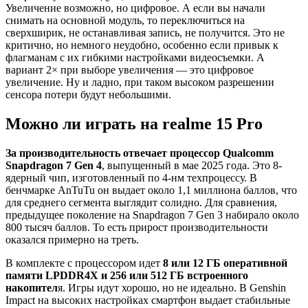
Увеличение возможно, но цифровое. А если вы начали
снимать на основной модуль, то переключиться на
сверхширик, не останавливая запись, не получится. Это не
критично, но немного неудобно, особенно если привык к
флагманам с их гибкими настройками видеосъемки. А
вариант 2× при выборе увеличения — это цифровое
увеличение. Ну и ладно, при таком высоком разрешении
сенсора потери будут небольшими.
Можно ли играть на realme 15 Pro
За производительность отвечает процессор Qualcomm
Snapdragon 7 Gen 4
, выпущенный в мае 2025 года. Это 8-
ядерный чип, изготовленный по 4-нм техпроцессу. В
бенчмарке AnTuTu он выдает около 1,1 миллиона баллов, что
для среднего сегмента выглядит солидно. Для сравнения,
предыдущее поколение на Snapdragon 7 Gen 3 набирало около
800 тысяч баллов. То есть прирост производительности
оказался примерно на треть.
В комплекте с процессором идет
8 или 12 ГБ оперативной
памяти LPDDR4X и 256 или 512 ГБ встроенного
накопител
я. Игры идут хорошо, но не идеально. В Genshin
Impact на высоких настройках смартфон выдает стабильные