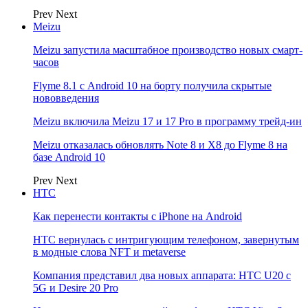
Prev
Next
Meizu
Meizu запустила масштабное производство новых смарт-
часов
Flyme 8.1 с Android 10 на борту получила скрытые
нововведения
Meizu включила Meizu 17 и 17 Pro в программу трейд-ин
Meizu отказалась обновлять Note 8 и X8 до Flyme 8 на
базе Android 10
Prev
Next
НТС
Как перенести контакты с iPhone на Android
HTC вернулась с интригующим телефоном, завернутым
в модные слова NFT и metaverse
Компания представил два новых аппарата: HTC U20 с
5G и Desire 20 Pro