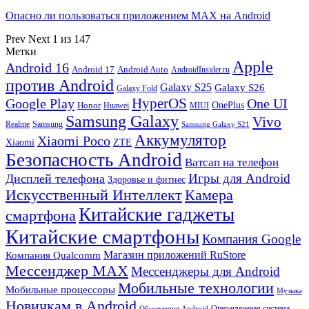
Опасно ли пользоваться приложением MAX на Android
Prev
Next
1 из 147
Метки
Apple
Android 16
Android 17
Android Auto
AndroidInsider.ru
против Android
Galaxy S25
Galaxy S26
Galaxy Fold
HyperOS
Google Play
One UI
Honor
OnePlus
Huawei
MIUI
Samsung Galaxy
Vivo
Realme
Samsung
Samsung Galaxy S21
Аккумулятор
Xiaomi Poco
Xiaomi
ZTE
Безопасность Android
Ватсап на телефон
Игры для Android
Дисплей телефона
Здоровье и фитнес
Искусственный Интеллект
Камера
Китайские гаджеты
смартфона
Китайские смартфоны
Компания Google
Магазин приложений RuStore
Компания Qualcomm
Мессенджер MAX
Мессенджеры для Android
Мобильные технологии
Мобильные процессоры
Музыка
Новичкам в Android
Операционная система
Обновления Android