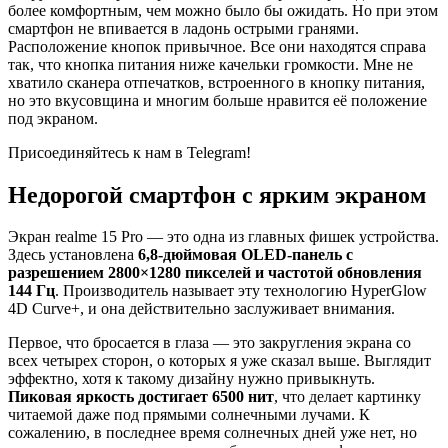
более комфортным, чем можно было бы ожидать. Но при этом
смартфон не впивается в ладонь острыми гранями.
Расположение кнопок привычное. Все они находятся справа
так, что кнопка питания ниже качельки громкости. Мне не
хватило сканера отпечатков, встроенного в кнопку питания,
но это вкусовщина и многим больше нравится её положение
под экраном.
Присоединяйтесь к нам в Telegram!
Недорогой смартфон с ярким экраном
Экран realme 15 Pro — это одна из главных фишек устройства.
Здесь установлена
6,8-дюймовая OLED-панель с
разрешением 2800×1280 пикселей и частотой обновления
144 Гц
. Производитель называет эту технологию HyperGlow
4D Curve+, и она действительно заслуживает внимания.
Первое, что бросается в глаза — это закругления экрана со
всех четырех сторон, о которых я уже сказал выше. Выглядит
эффектно, хотя к такому дизайну нужно привыкнуть.
Пиковая яркость достигает 6500 нит
, что делает картинку
читаемой даже под прямыми солнечными лучами. К
сожалению, в последнее время солнечных дней уже нет, но