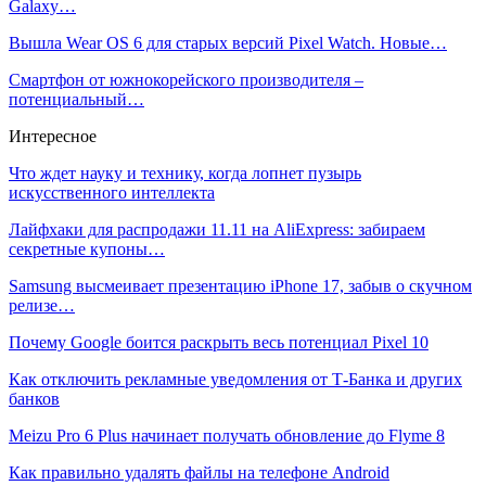
Galaxy…
Вышла Wear OS 6 для старых версий Pixel Watch. Новые…
Смартфон от южнокорейского производителя –
потенциальный…
Интересное
Что ждет науку и технику, когда лопнет пузырь
искусственного интеллекта
Лайфхаки для распродажи 11.11 на AliExpress: забираем
секретные купоны…
Samsung высмеивает презентацию iPhone 17, забыв о скучном
релизе…
Почему Google боится раскрыть весь потенциал Pixel 10
Как отключить рекламные уведомления от Т-Банка и других
банков
Meizu Pro 6 Plus начинает получать обновление до Flyme 8
Как правильно удалять файлы на телефоне Android