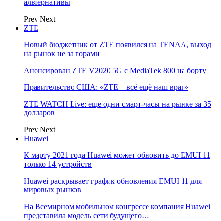
альтернативы
Prev
Next
ZTE
Новый бюджетник от ZTE появился на TENAA, выход
на рынок не за горами
Анонсирован ZTE V2020 5G с MediaTek 800 на борту
Правительство США: «ZTE – всё ещё наш враг»
ZTE WATCH Live: еще одни смарт-часы на рынке за 35
долларов
Prev
Next
Huawei
К марту 2021 года Huawei может обновить до EMUI 11
только 14 устройств
Huawei раскрывает график обновления EMUI 11 для
мировых рынков
На Всемирном мобильном конгрессе компания Huawei
представила модель сети будущего…