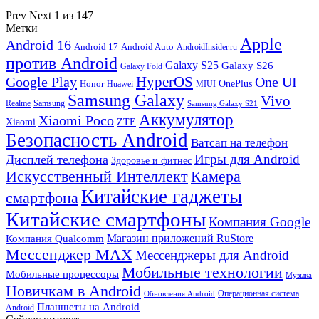
Prev
Next
1 из 147
Метки
Apple
Android 16
Android 17
Android Auto
AndroidInsider.ru
против Android
Galaxy S25
Galaxy S26
Galaxy Fold
HyperOS
Google Play
One UI
Honor
OnePlus
Huawei
MIUI
Samsung Galaxy
Vivo
Realme
Samsung
Samsung Galaxy S21
Аккумулятор
Xiaomi Poco
Xiaomi
ZTE
Безопасность Android
Ватсап на телефон
Игры для Android
Дисплей телефона
Здоровье и фитнес
Искусственный Интеллект
Камера
Китайские гаджеты
смартфона
Китайские смартфоны
Компания Google
Магазин приложений RuStore
Компания Qualcomm
Мессенджер MAX
Мессенджеры для Android
Мобильные технологии
Мобильные процессоры
Музыка
Новичкам в Android
Операционная система
Обновления Android
Планшеты на Android
Android