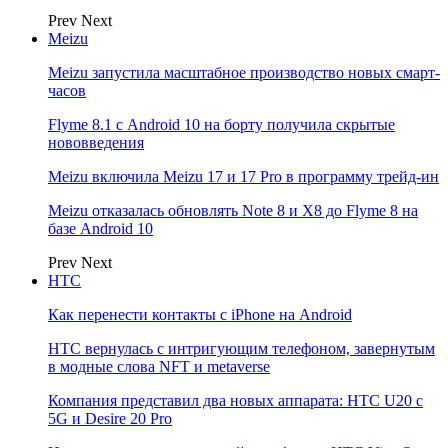
Prev
Next
Meizu
Meizu запустила масштабное производство новых смарт-
часов
Flyme 8.1 с Android 10 на борту получила скрытые
нововведения
Meizu включила Meizu 17 и 17 Pro в программу трейд-ин
Meizu отказалась обновлять Note 8 и X8 до Flyme 8 на
базе Android 10
Prev
Next
НТС
Как перенести контакты с iPhone на Android
HTC вернулась с интригующим телефоном, завернутым
в модные слова NFT и metaverse
Компания представил два новых аппарата: HTC U20 с
5G и Desire 20 Pro