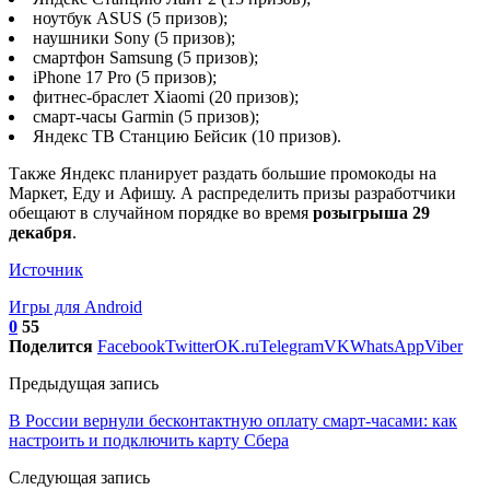
ноутбук ASUS (5 призов);
наушники Sony (5 призов);
смартфон Samsung (5 призов);
iPhone 17 Pro (5 призов);
фитнес-браслет Xiaomi (20 призов);
смарт-часы Garmin (5 призов);
Яндекс ТВ Станцию Бейсик (10 призов).
Также Яндекс планирует раздать большие промокоды на
Маркет, Еду и Афишу. А распределить призы разработчики
обещают в случайном порядке во время
розыгрыша 29
декабря
.
Источник
Игры для Android
0
55
Поделится
Facebook
Twitter
OK.ru
Telegram
VK
WhatsApp
Viber
Предыдущая запись
В России вернули бесконтактную оплату смарт-часами: как
настроить и подключить карту Сбера
Следующая запись