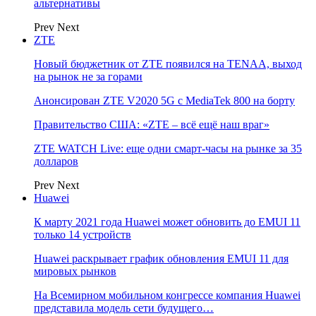
альтернативы
Prev
Next
ZTE
Новый бюджетник от ZTE появился на TENAA, выход
на рынок не за горами
Анонсирован ZTE V2020 5G с MediaTek 800 на борту
Правительство США: «ZTE – всё ещё наш враг»
ZTE WATCH Live: еще одни смарт-часы на рынке за 35
долларов
Prev
Next
Huawei
К марту 2021 года Huawei может обновить до EMUI 11
только 14 устройств
Huawei раскрывает график обновления EMUI 11 для
мировых рынков
На Всемирном мобильном конгрессе компания Huawei
представила модель сети будущего…