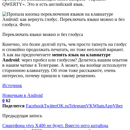
QWERTY». Это и есть английский язык.
Переключать языки можно и без глобуса
Конечно, это более долгий путь, чем просто тапнуть на глобус
и спокойно продолжать печатать, но тоже неплохой вариант.
А как вы предпочитаете
менять язык на клавиатуре
Android
: через пробел или глобусом? Делитесь вашим опытом
в нашем чатике в Телеграме. А может, вы вообще используете
стороннюю клавиатуру. Об этом тоже расскажите, очень
интересно, почему пришли к такому решению.
Источник
Новичкам в Android
0
62
Поделится
Facebook
Twitter
OK.ru
Telegram
VK
WhatsApp
Viber
Предыдущая запись
Смартфона vivo X400 не будет. Вместо него китайцы