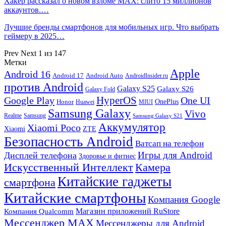
Хакер рассказал о новом взломе MAX: слито 15 миллионов
аккаунтов.…
Лучшие бренды смартфонов для мобильных игр. Что выбрать
геймеру в 2025…
Prev
Next
1 из 147
Метки
Apple
Android 16
Android 17
Android Auto
AndroidInsider.ru
против Android
Galaxy S25
Galaxy S26
Galaxy Fold
HyperOS
Google Play
One UI
Honor
OnePlus
Huawei
MIUI
Samsung Galaxy
Vivo
Realme
Samsung
Samsung Galaxy S21
Аккумулятор
Xiaomi Poco
Xiaomi
ZTE
Безопасность Android
Ватсап на телефон
Игры для Android
Дисплей телефона
Здоровье и фитнес
Искусственный Интеллект
Камера
Китайские гаджеты
смартфона
Китайские смартфоны
Компания Google
Магазин приложений RuStore
Компания Qualcomm
Мессенджер MAX
Мессенджеры для Android