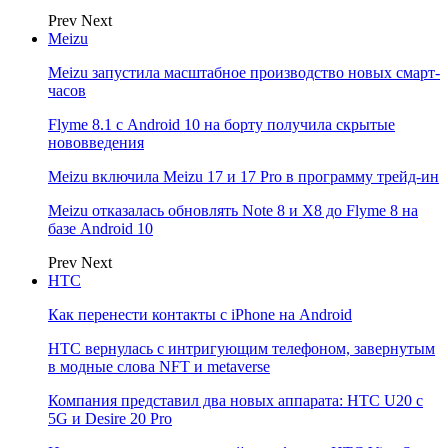
Prev
Next
Meizu
Meizu запустила масштабное производство новых смарт-
часов
Flyme 8.1 с Android 10 на борту получила скрытые
нововведения
Meizu включила Meizu 17 и 17 Pro в программу трейд-ин
Meizu отказалась обновлять Note 8 и X8 до Flyme 8 на
базе Android 10
Prev
Next
НТС
Как перенести контакты с iPhone на Android
HTC вернулась с интригующим телефоном, завернутым
в модные слова NFT и metaverse
Компания представил два новых аппарата: HTC U20 с
5G и Desire 20 Pro