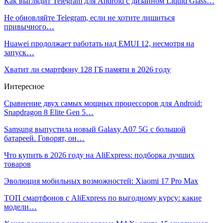
Как выглядит Telegram для Android с дизайном Liquid Glass…
Не обновляйте Telegram, если не хотите лишиться
привычного…
Huawei продолжает работать над EMUI 12, несмотря на
запуск…
Хватит ли смартфону 128 ГБ памяти в 2026 году
Интересное
Сравнение двух самых мощных процессоров для Android:
Snapdragon 8 Elite Gen 5…
Samsung выпустила новый Galaxy A07 5G с большой
батареей. Говорят, он…
Что купить в 2026 году на AliExpress: подборка лучших
товаров
Эволюция мобильных возможностей: Xiaomi 17 Pro Max
ТОП смартфонов с AliExpress по выгодному курсу: какие
модели…