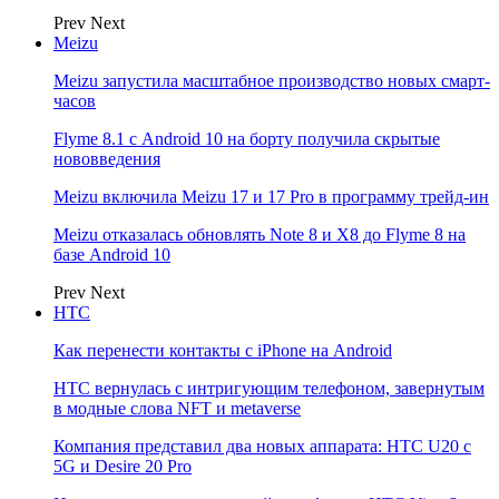
Prev
Next
Meizu
Meizu запустила масштабное производство новых смарт-
часов
Flyme 8.1 с Android 10 на борту получила скрытые
нововведения
Meizu включила Meizu 17 и 17 Pro в программу трейд-ин
Meizu отказалась обновлять Note 8 и X8 до Flyme 8 на
базе Android 10
Prev
Next
НТС
Как перенести контакты с iPhone на Android
HTC вернулась с интригующим телефоном, завернутым
в модные слова NFT и metaverse
Компания представил два новых аппарата: HTC U20 с
5G и Desire 20 Pro