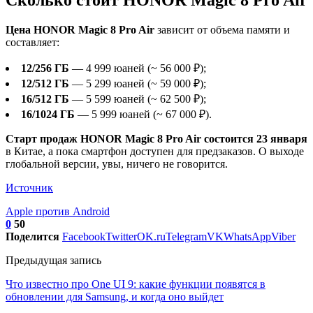
Цена HONOR Magic 8 Pro Air
зависит от объема памяти и
составляет:
12/256 ГБ
— 4 999 юаней (~ 56 000 ₽);
12/512 ГБ
— 5 299 юаней (~ 59 000 ₽);
16/512 ГБ
— 5 599 юаней (~ 62 500 ₽);
16/1024 ГБ
— 5 999 юаней (~ 67 000 ₽).
Старт продаж HONOR Magic 8 Pro Air состоится 23 января
в Китае, а пока смартфон доступен для предзаказов. О выходе
глобальной версии, увы, ничего не говорится.
Источник
Apple против Android
0
50
Поделится
Facebook
Twitter
OK.ru
Telegram
VK
WhatsApp
Viber
Предыдущая запись
Что известно про One UI 9: какие функции появятся в
обновлении для Samsung, и когда оно выйдет