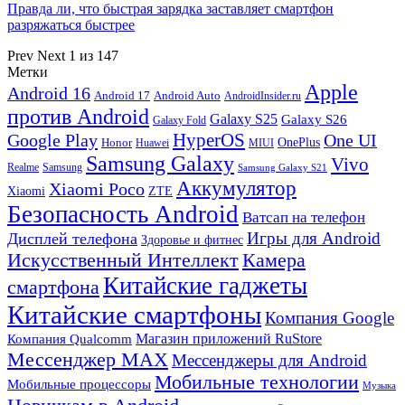
Правда ли, что быстрая зарядка заставляет смартфон
разряжаться быстрее
Prev
Next
1 из 147
Метки
Apple
Android 16
Android 17
Android Auto
AndroidInsider.ru
против Android
Galaxy S25
Galaxy S26
Galaxy Fold
HyperOS
Google Play
One UI
Honor
OnePlus
Huawei
MIUI
Samsung Galaxy
Vivo
Realme
Samsung
Samsung Galaxy S21
Аккумулятор
Xiaomi Poco
Xiaomi
ZTE
Безопасность Android
Ватсап на телефон
Игры для Android
Дисплей телефона
Здоровье и фитнес
Искусственный Интеллект
Камера
Китайские гаджеты
смартфона
Китайские смартфоны
Компания Google
Магазин приложений RuStore
Компания Qualcomm
Мессенджер MAX
Мессенджеры для Android
Мобильные технологии
Мобильные процессоры
Музыка