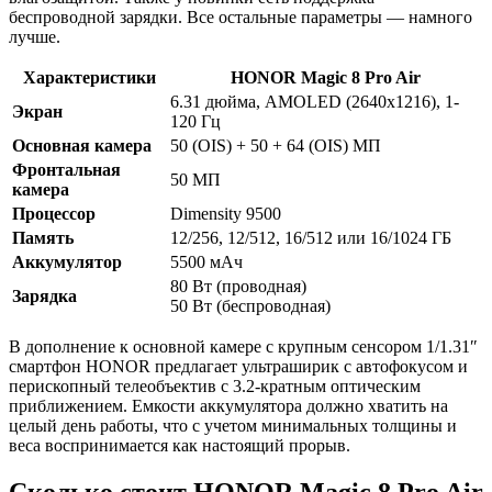
беспроводной зарядки. Все остальные параметры — намного
лучше.
Характеристики
HONOR Magic 8 Pro Air
6.31 дюйма, AMOLED (2640х1216), 1-
Экран
120 Гц
Основная камера
50 (OIS) + 50 + 64 (OIS) МП
Фронтальная
50 МП
камера
Процессор
Dimensity 9500
Память
12/256, 12/512, 16/512 или 16/1024 ГБ
Аккумулятор
5500 мАч
80 Вт (проводная)
Зарядка
50 Вт (беспроводная)
В дополнение к основной камере с крупным сенсором 1/1.31″
смартфон HONOR предлагает ультраширик с автофокусом и
перископный телеобъектив с 3.2-кратным оптическим
приближением. Емкости аккумулятора должно хватить на
целый день работы, что с учетом минимальных толщины и
веса воспринимается как настоящий прорыв.
Сколько стоит HONOR Magic 8 Pro Air