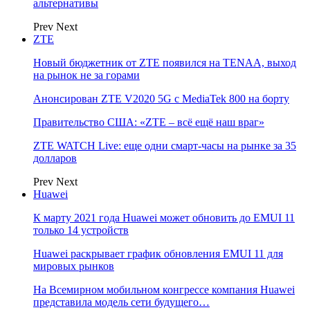
альтернативы
Prev
Next
ZTE
Новый бюджетник от ZTE появился на TENAA, выход
на рынок не за горами
Анонсирован ZTE V2020 5G с MediaTek 800 на борту
Правительство США: «ZTE – всё ещё наш враг»
ZTE WATCH Live: еще одни смарт-часы на рынке за 35
долларов
Prev
Next
Huawei
К марту 2021 года Huawei может обновить до EMUI 11
только 14 устройств
Huawei раскрывает график обновления EMUI 11 для
мировых рынков
На Всемирном мобильном конгрессе компания Huawei
представила модель сети будущего…