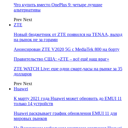
Что купить вместо OnePlus 9: четыре лучшие
альтернативы
Prev
Next
ZTE
Новый бюджетник от ZTE появился на TENAA, выход
на рынок не за горами
Анонсирован ZTE V2020 5G с MediaTek 800 на борту
Правительство США: «ZTE – всё ещё наш враг»
ZTE WATCH Live: еще одни смарт-часы на рынке за 35
долларов
Prev
Next
Huawei
К марту 2021 года Huawei может обновить до EMUI 11
только 14 устройств
Huawei раскрывает график обновления EMUI 11 для
мировых рынков