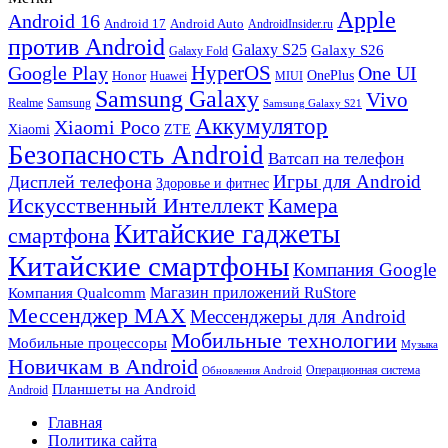
Apple
Android 16
Android 17
Android Auto
AndroidInsider.ru
против Android
Galaxy S25
Galaxy S26
Galaxy Fold
HyperOS
Google Play
One UI
Honor
OnePlus
Huawei
MIUI
Samsung Galaxy
Vivo
Realme
Samsung
Samsung Galaxy S21
Аккумулятор
Xiaomi Poco
Xiaomi
ZTE
Безопасность Android
Ватсап на телефон
Игры для Android
Дисплей телефона
Здоровье и фитнес
Искусственный Интеллект
Камера
Китайские гаджеты
смартфона
Китайские смартфоны
Компания Google
Магазин приложений RuStore
Компания Qualcomm
Мессенджер MAX
Мессенджеры для Android
Мобильные технологии
Мобильные процессоры
Музыка
Новичкам в Android
Операционная система
Обновления Android
Планшеты на Android
Android
Главная
Политика сайта