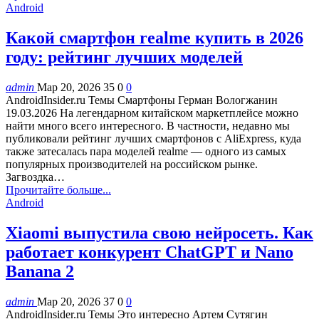
Android
Какой смартфон realme купить в 2026
году: рейтинг лучших моделей
admin
Мар 20, 2026
35
0
0
AndroidInsider.ru Темы Смартфоны Герман Вологжанин
19.03.2026 На легендарном китайском маркетплейсе можно
найти много всего интересного. В частности, недавно мы
публиковали рейтинг лучших смартфонов с AliExpress, куда
также затесалась пара моделей realme — одного из самых
популярных производителей на российском рынке.
Загвоздка…
Прочитайте больше...
Android
Xiaomi выпустила свою нейросеть. Как
работает конкурент ChatGPT и Nano
Banana 2
admin
Мар 20, 2026
37
0
0
AndroidInsider.ru Темы Это интересно Артем Сутягин