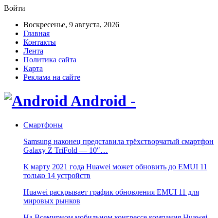
Войти
Воскресенье, 9 августа, 2026
Главная
Контакты
Лента
Политика сайта
Карта
Реклама на сайте
Android -
Смартфоны
Samsung наконец представила трёхстворчатый смартфон
Galaxy Z TriFold — 10″…
К марту 2021 года Huawei может обновить до EMUI 11
только 14 устройств
Huawei раскрывает график обновления EMUI 11 для
мировых рынков
На Всемирном мобильном конгрессе компания Huawei