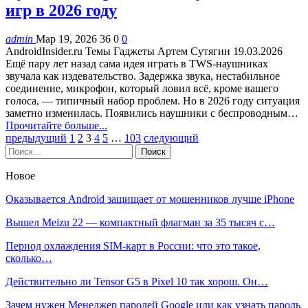
игр в 2026 году
admin
Мар 19, 2026
36
0
0
AndroidInsider.ru Темы Гаджеты Артем Сутягин 19.03.2026
Ещё пару лет назад сама идея играть в TWS-наушниках
звучала как издевательство. Задержка звука, нестабильное
соединение, микрофон, который ловил всё, кроме вашего
голоса, — типичный набор проблем. Но в 2026 году ситуация
заметно изменилась. Появились наушники с беспроводным…
Прочитайте больше...
предыдущий
1
2
3
4
5
…
103
следующий
Новое
Оказывается Android защищает от мошенников лучше iPhone
Вышел Meizu 22 — компактный флагман за 35 тысяч с…
Период охлаждения SIM-карт в России: что это такое,
сколько…
Действительно ли Tensor G5 в Pixel 10 так хорош. Он…
Зачем нужен Менеджер паролей Google или как узнать пароль