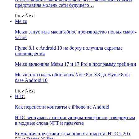
представила модель сети будущего…
Prev
Next
Meizu
Meizu запустила масштабное производство новых смарт-
часов
Flyme 8.1 с Android 10 на борту получила скрытые
нововведения
Meizu включила Meizu 17 и 17 Pro в программу трейд-ин
Meizu отказалась обновлять Note 8 и X8 до Flyme 8 на
базе Android 10
Prev
Next
НТС
Как перенести контакты с iPhone на Android
HTC вернулась с интригующим телефоном, завернутым
в модные слова NFT и metaverse
Компания представил два новых аппарата: HTC U20 с