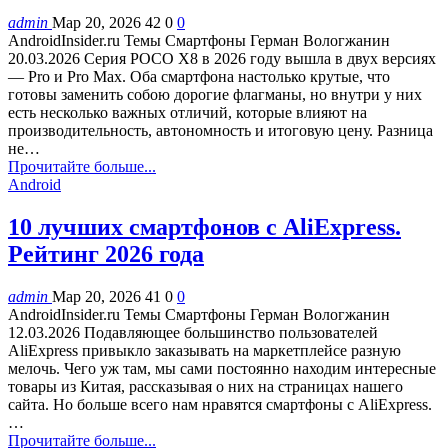
admin
Мар 20, 2026
42
0
0
AndroidInsider.ru Темы Смартфоны Герман Вологжанин
20.03.2026 Серия POCO X8 в 2026 году вышла в двух версиях
— Pro и Pro Max. Оба смартфона настолько крутые, что
готовы заменить собою дорогие флагманы, но внутри у них
есть несколько важных отличий, которые влияют на
производительность, автономность и итоговую цену. Разница
не…
Прочитайте больше...
Android
10 лучших смартфонов с AliExpress.
Рейтинг 2026 года
admin
Мар 20, 2026
41
0
0
AndroidInsider.ru Темы Смартфоны Герман Вологжанин
12.03.2026 Подавляющее большинство пользователей
AliExpress привыкло заказывать на маркетплейсе разную
мелочь. Чего уж там, мы сами постоянно находим интересные
товары из Китая, рассказывая о них на страницах нашего
сайта. Но больше всего нам нравятся смартфоны с AliExpress.
…
Прочитайте больше...