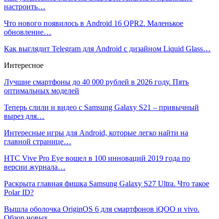
настроить…
Что нового появилось в Android 16 QPR2. Маленькое
обновление…
Как выглядит Telegram для Android с дизайном Liquid Glass…
Интересное
Лучшие смартфоны до 40 000 рублей в 2026 году. Пять
оптимальных моделей
Теперь слили и видео с Samsung Galaxy S21 – привычный
вырез для…
Интересные игры для Android, которые легко найти на
главной странице…
HTC Vive Pro Eye вошел в 100 инноваций 2019 года по
версии журнала…
Раскрыта главная фишка Samsung Galaxy S27 Ultra. Что такое
Polar ID?
Вышла оболочка OriginOS 6 для смартфонов iQOO и vivo.
Обзор новых…