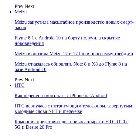
Prev
Next
Meizu
Meizu запустила масштабное производство новых смарт-
часов
Flyme 8.1 с Android 10 на борту получила скрытые
нововведения
Meizu включила Meizu 17 и 17 Pro в программу трейд-ин
Meizu отказалась обновлять Note 8 и X8 до Flyme 8 на
базе Android 10
Prev
Next
НТС
Как перенести контакты с iPhone на Android
HTC вернулась с интригующим телефоном, завернутым
в модные слова NFT и metaverse
Компания представил два новых аппарата: HTC U20 с
5G и Desire 20 Pro