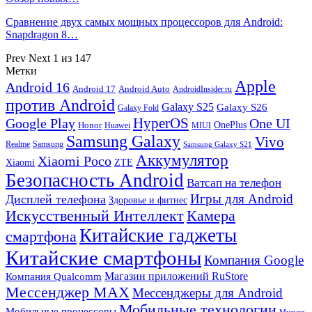
Сравнение двух самых мощных процессоров для Android:
Snapdragon 8…
Prev
Next
1 из 147
Метки
Apple
Android 16
Android 17
Android Auto
AndroidInsider.ru
против Android
Galaxy S25
Galaxy S26
Galaxy Fold
HyperOS
Google Play
One UI
Honor
OnePlus
Huawei
MIUI
Samsung Galaxy
Vivo
Realme
Samsung
Samsung Galaxy S21
Аккумулятор
Xiaomi Poco
Xiaomi
ZTE
Безопасность Android
Ватсап на телефон
Игры для Android
Дисплей телефона
Здоровье и фитнес
Искусственный Интеллект
Камера
Китайские гаджеты
смартфона
Китайские смартфоны
Компания Google
Магазин приложений RuStore
Компания Qualcomm
Мессенджер MAX
Мессенджеры для Android
Мобильные технологии
Мобильные процессоры