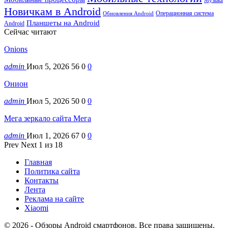
Музыка
Новичкам в Android
Операционная система
Обновления Android
Планшеты на Android
Android
Сейчас читают
Onions
admin
Июл 5, 2026
56
0
0
Онион
admin
Июл 5, 2026
50
0
0
Мега зеркало сайта Мега
admin
Июл 1, 2026
67
0
0
Prev
Next
1 из 18
Главная
Политика сайта
Контакты
Лента
Реклама на сайте
Xiaomi
© 2026 - Обзоры Android смартфонов. Все права защищены.