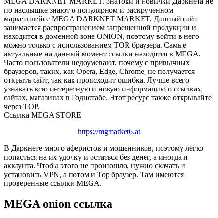
MEGA DARKNET MARKET. Знатоки и новички Даркнета не
по наслышке знают о популярном и раскрученном
маркетплейсе MEGA DARKNET MARKET. Данный сайт
занимается распространением запрещенной продукции и
находится в доменной зоне ONION, поэтому войти в него
можно только с использованием TOR браузера. Самые
актуальные на данный момент ссылки находятся в MEGA.
Часто пользователи недоумевают, почему с привычных
браузеров, таких, как Opera, Edge, Chrome, не получается
открыть сайт, так как происходит ошибка. Лучше всего
узнавать всю интересную и новую информацию о ссылках,
сайтах, магазинах в Годнотабе. Этот ресурс также открывайте
через ТОР.
Ссылка MEGA STORE
https://mgmarket6.at
В Даркнете много аферистов и мошенников, поэтому легко
попасться на их удочку и остаться без денег, а иногда и
аккаунта. Чтобы этого не произошло, нужно скачать и
установить VPN, а потом и Тор браузер. Там имеются
проверенные ссылки MEGA.
MEGA onion ссылка