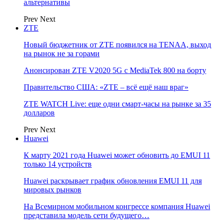
альтернативы
Prev
Next
ZTE
Новый бюджетник от ZTE появился на TENAA, выход
на рынок не за горами
Анонсирован ZTE V2020 5G с MediaTek 800 на борту
Правительство США: «ZTE – всё ещё наш враг»
ZTE WATCH Live: еще одни смарт-часы на рынке за 35
долларов
Prev
Next
Huawei
К марту 2021 года Huawei может обновить до EMUI 11
только 14 устройств
Huawei раскрывает график обновления EMUI 11 для
мировых рынков
На Всемирном мобильном конгрессе компания Huawei
представила модель сети будущего…