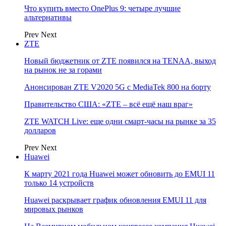
Что купить вместо OnePlus 9: четыре лучшие
альтернативы
Prev
Next
ZTE
Новый бюджетник от ZTE появился на TENAA, выход
на рынок не за горами
Анонсирован ZTE V2020 5G с MediaTek 800 на борту
Правительство США: «ZTE – всё ещё наш враг»
ZTE WATCH Live: еще одни смарт-часы на рынке за 35
долларов
Prev
Next
Huawei
К марту 2021 года Huawei может обновить до EMUI 11
только 14 устройств
Huawei раскрывает график обновления EMUI 11 для
мировых рынков