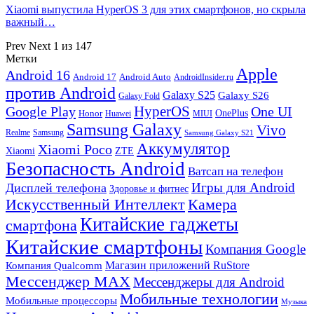
Xiaomi выпустила HyperOS 3 для этих смартфонов, но скрыла
важный…
Prev
Next
1 из 147
Метки
Apple
Android 16
Android 17
Android Auto
AndroidInsider.ru
против Android
Galaxy S25
Galaxy S26
Galaxy Fold
HyperOS
Google Play
One UI
Honor
OnePlus
Huawei
MIUI
Samsung Galaxy
Vivo
Realme
Samsung
Samsung Galaxy S21
Аккумулятор
Xiaomi Poco
Xiaomi
ZTE
Безопасность Android
Ватсап на телефон
Игры для Android
Дисплей телефона
Здоровье и фитнес
Искусственный Интеллект
Камера
Китайские гаджеты
смартфона
Китайские смартфоны
Компания Google
Магазин приложений RuStore
Компания Qualcomm
Мессенджер MAX
Мессенджеры для Android
Мобильные технологии
Мобильные процессоры
Музыка