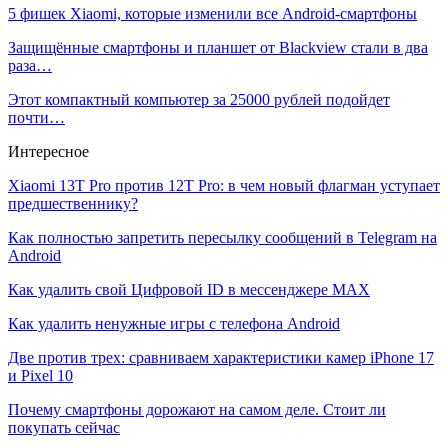
5 фишек Xiaomi, которые изменили все Android-смартфоны
Защищённые смартфоны и планшет от Blackview стали в два
раза…
Этот компактный компьютер за 25000 рублей подойдет
почти…
Интересное
Xiaomi 13T Pro против 12T Pro: в чем новый флагман уступает
предшественнику?
Как полностью запретить пересылку сообщений в Telegram на
Android
Как удалить свой Цифровой ID в мессенджере MAX
Как удалить ненужные игры с телефона Android
Две против трех: сравниваем характеристики камер iPhone 17
и Pixel 10
Почему смартфоны дорожают на самом деле. Стоит ли
покупать сейчас