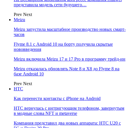
представила модель сети будущего…
Prev
Next
Meizu
Meizu запустила масштабное производство новых смарт-
часов
Flyme 8.1 с Android 10 на борту получила скрытые
нововведения
Meizu включила Meizu 17 и 17 Pro в программу трейд-ин
Meizu отказалась обновлять Note 8 и X8 до Flyme 8 на
базе Android 10
Prev
Next
НТС
Как перенести контакты с iPhone на Android
HTC вернулась с интригующим телефоном, завернутым
в модные слова NFT и metaverse
Компания представил два новых аппарата: HTC U20 с