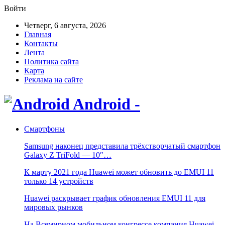
Войти
Четверг, 6 августа, 2026
Главная
Контакты
Лента
Политика сайта
Карта
Реклама на сайте
Android -
Смартфоны
Samsung наконец представила трёхстворчатый смартфон
Galaxy Z TriFold — 10″…
К марту 2021 года Huawei может обновить до EMUI 11
только 14 устройств
Huawei раскрывает график обновления EMUI 11 для
мировых рынков
На Всемирном мобильном конгрессе компания Huawei