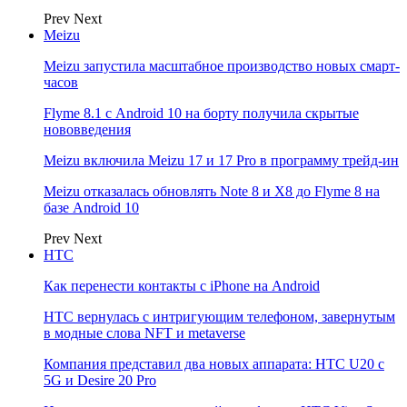
Prev
Next
Meizu
Meizu запустила масштабное производство новых смарт-
часов
Flyme 8.1 с Android 10 на борту получила скрытые
нововведения
Meizu включила Meizu 17 и 17 Pro в программу трейд-ин
Meizu отказалась обновлять Note 8 и X8 до Flyme 8 на
базе Android 10
Prev
Next
НТС
Как перенести контакты с iPhone на Android
HTC вернулась с интригующим телефоном, завернутым
в модные слова NFT и metaverse
Компания представил два новых аппарата: HTC U20 с
5G и Desire 20 Pro