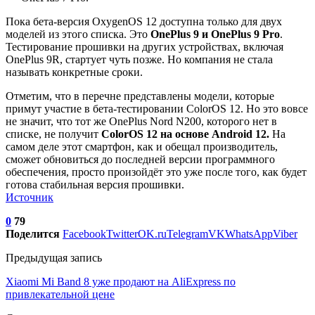
Пока бета-версия OxygenOS 12 доступна только для двух
моделей из этого списка. Это
OnePlus 9 и OnePlus 9 Pro
.
Тестирование прошивки на других устройствах, включая
OnePlus 9R, стартует чуть позже. Но компания не стала
называть конкретные сроки.
Отметим, что в перечне представлены модели, которые
примут участие в бета-тестировании ColorOS 12. Но это вовсе
не значит, что тот же OnePlus Nord N200, которого нет в
списке, не получит
ColorOS 12 на основе Android 12.
На
самом деле этот смартфон, как и обещал производитель,
сможет обновиться до последней версии программного
обеспечения, просто произойдёт это уже после того, как будет
готова стабильная версия прошивки.
Источник
0
79
Поделится
Facebook
Twitter
OK.ru
Telegram
VK
WhatsApp
Viber
Предыдущая запись
Xiaomi Mi Band 8 уже продают на AliExpress по
привлекательной цене