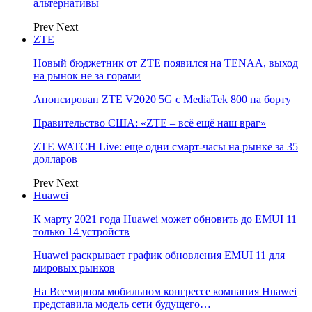
альтернативы
Prev
Next
ZTE
Новый бюджетник от ZTE появился на TENAA, выход
на рынок не за горами
Анонсирован ZTE V2020 5G с MediaTek 800 на борту
Правительство США: «ZTE – всё ещё наш враг»
ZTE WATCH Live: еще одни смарт-часы на рынке за 35
долларов
Prev
Next
Huawei
К марту 2021 года Huawei может обновить до EMUI 11
только 14 устройств
Huawei раскрывает график обновления EMUI 11 для
мировых рынков
На Всемирном мобильном конгрессе компания Huawei
представила модель сети будущего…