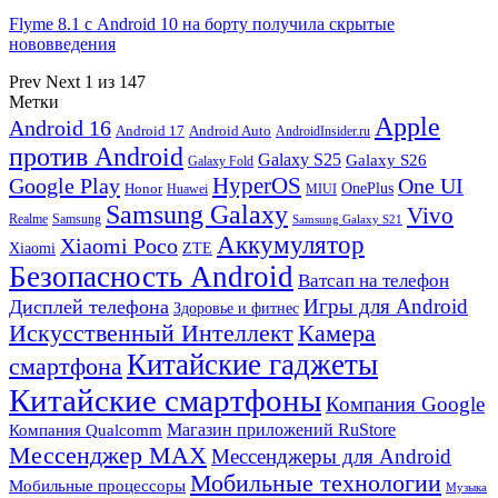
Flyme 8.1 с Android 10 на борту получила скрытые
нововведения
Prev
Next
1 из 147
Метки
Apple
Android 16
Android 17
Android Auto
AndroidInsider.ru
против Android
Galaxy S25
Galaxy S26
Galaxy Fold
HyperOS
Google Play
One UI
Honor
OnePlus
Huawei
MIUI
Samsung Galaxy
Vivo
Realme
Samsung
Samsung Galaxy S21
Аккумулятор
Xiaomi Poco
Xiaomi
ZTE
Безопасность Android
Ватсап на телефон
Игры для Android
Дисплей телефона
Здоровье и фитнес
Искусственный Интеллект
Камера
Китайские гаджеты
смартфона
Китайские смартфоны
Компания Google
Магазин приложений RuStore
Компания Qualcomm
Мессенджер MAX
Мессенджеры для Android
Мобильные технологии
Мобильные процессоры
Музыка