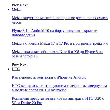
Prev
Next
Meizu
Meizu запустила масштабное производство новых смарт-
часов
Flyme 8.1 с Android 10 на борту получила скрытые
нововведения
Meizu включила Meizu 17 и 17 Pro в программу трейд-ин
Meizu отказалась обновлять Note 8 и X8 до Flyme 8 на
базе Android 10
Prev
Next
НТС
Как перенести контакты с iPhone на Android
HTC вернулась с интригующим телефоном, завернутым
в модные слова NFT и metaverse
Компания представил два новых аппарата: HTC U20 с
5G и Desire 20 Pro