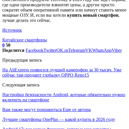
где одни производители взвинтят цены, а другие просто
сократят объем оперативной памяти или начнут ставить менее
мощные ОЗУ. И, если вы хотели
купить новый смартфон
,
лучше делать это сейчас.
Источник
Китайские смартфоны
0
50
Поделится
Facebook
Twitter
OK.ru
Telegram
VK
WhatsApp
Viber
Предыдущая запись
На AliExpress появился лучший камерофон за 30 тысяч. Уже
сейчас там продают глобалку OPPO Reno15
Следующая запись
Настройки безопасности Android, которые обязательно нужно
включить на смартфоне
Вам также могут понравиться
Еще от автора
Лучшие смартфоны OnePlus — какой купить в 2026 году