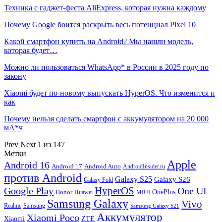
Техника с гаджет-феста AliExpress, которая нужна каждому
Почему Google боится раскрыть весь потенциал Pixel 10
Какой смартфон купить на Android? Мы нашли модель,
которая будет…
Можно ли пользоваться WhatsApp* в России в 2025 году по
закону
Xiaomi будет по-новому выпускать HyperOS. Что изменится и
как
Почему нельзя сделать смартфон с аккумулятором на 20 000
мА*ч
Prev
Next
1 из 147
Метки
Apple
Android 16
Android 17
Android Auto
AndroidInsider.ru
против Android
Galaxy S25
Galaxy S26
Galaxy Fold
HyperOS
Google Play
One UI
Honor
OnePlus
Huawei
MIUI
Samsung Galaxy
Vivo
Realme
Samsung
Samsung Galaxy S21
Аккумулятор
Xiaomi Poco
Xiaomi
ZTE