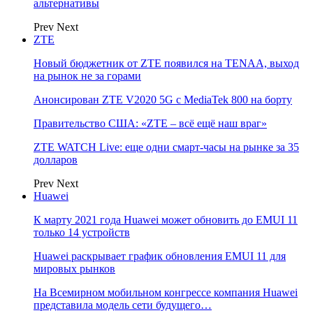
альтернативы
Prev
Next
ZTE
Новый бюджетник от ZTE появился на TENAA, выход
на рынок не за горами
Анонсирован ZTE V2020 5G с MediaTek 800 на борту
Правительство США: «ZTE – всё ещё наш враг»
ZTE WATCH Live: еще одни смарт-часы на рынке за 35
долларов
Prev
Next
Huawei
К марту 2021 года Huawei может обновить до EMUI 11
только 14 устройств
Huawei раскрывает график обновления EMUI 11 для
мировых рынков
На Всемирном мобильном конгрессе компания Huawei
представила модель сети будущего…