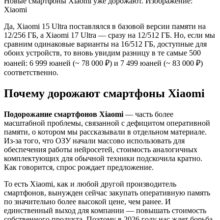
Новые смартфоны Xiaomi уже дорожают. Изображение:
Xiaomi
Да, Xiaomi 15 Ultra поставлялся в базовой версии памяти на
12/256 ГБ, а Xiaomi 17 Ultra — сразу на 12/512 ГБ. Но, если мы
сравним одинаковые варианты на 16/512 ГБ, доступные для
обоих устройств, то вновь увидим разницу в те самые 500
юаней: 6 999 юаней (~ 78 000 ₽) и 7 499 юаней (~ 83 000 ₽)
соответственно.
Почему дорожают смартфоны Xiaomi
Подорожание смартфонов Xiaomi
— часть более
масштабной проблемы, связанной с дефицитом оперативной
памяти, о котором мы рассказывали в отдельном материале.
Из-за того, что ОЗУ начали массово использовать для
обеспечения работы нейросетей, стоимость аналогичных
комплектующих для обычной техники подскочила кратно.
Как говорится, спрос рождает предложение.
То есть Xiaomi, как и любой другой производитель
смартфонов, вынужден сейчас закупать оперативную память
по значительно более высокой цене, чем ранее. И
единственный выход для компании — повышать стоимость
собственного продукта. Поэтому в 2026 году нас ждет борьба,