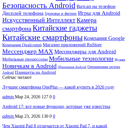
Безопасность Android
Ватсап на телефон
Игры для Android
Дисплей телефона
Здоровье и фитнес
Искусственный Интеллект
Камера
Китайские гаджеты
смартфона
Китайские смартфоны
Компания Google
Магазин приложений RuStore
Компания Qualcomm
Мессенджер MAX
Мессенджеры для Android
Мобильные технологии
Мобильные процессоры
Музыка
Новичкам в Android
Операционная система
Обновления Android
Планшеты на Android
Android
Сейчас читают
Лучшие смартфоны OnePlus — какой купить в 2026 году
admin
Мар 24, 2026
127
0
0
Android 17: все новые функции, которые уже известны
admin
Мар 23, 2026
130
0
0
Чем Xiaomi Pad 8 отличается от Xiaomi Pad 7, и какой