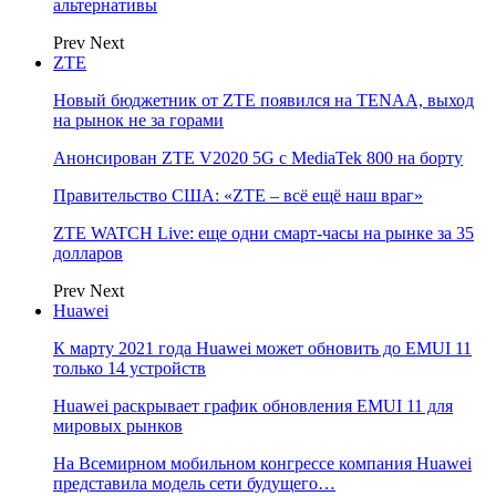
альтернативы
Prev
Next
ZTE
Новый бюджетник от ZTE появился на TENAA, выход
на рынок не за горами
Анонсирован ZTE V2020 5G с MediaTek 800 на борту
Правительство США: «ZTE – всё ещё наш враг»
ZTE WATCH Live: еще одни смарт-часы на рынке за 35
долларов
Prev
Next
Huawei
К марту 2021 года Huawei может обновить до EMUI 11
только 14 устройств
Huawei раскрывает график обновления EMUI 11 для
мировых рынков
На Всемирном мобильном конгрессе компания Huawei
представила модель сети будущего…