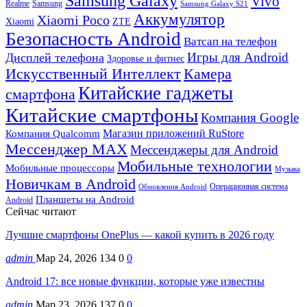
Samsung Galaxy
Vivo
Realme
Samsung
Samsung Galaxy S21
Аккумулятор
Xiaomi Poco
Xiaomi
ZTE
Безопасность Android
Ватсап на телефон
Игры для Android
Дисплей телефона
Здоровье и фитнес
Искусственный Интеллект
Камера
Китайские гаджеты
смартфона
Китайские смартфоны
Компания Google
Магазин приложений RuStore
Компания Qualcomm
Мессенджер MAX
Мессенджеры для Android
Мобильные технологии
Мобильные процессоры
Музыка
Новичкам в Android
Операционная система
Обновления Android
Планшеты на Android
Android
Сейчас читают
Лучшие смартфоны OnePlus — какой купить в 2026 году
admin
Мар 24, 2026
134
0
0
Android 17: все новые функции, которые уже известны
admin
Мар 23, 2026
137
0
0