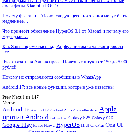
Распродажа 11.11: где найти самые низкие цены на хитовые
смартфоны Xiaomi и POCO…
Почему флагманы Xiaomi следующего поколения могут быть
медленнее…
Что принесёт обновление HyperOS 3.1 от Xiaomi и почему его
ждут даже…
Как Samsung смеялась над Apple, а потом сама скопировала
все…
Что заказать на Алиэкспресс. Полезные штуки от 150 до 5 000
рублей
Почему не отправляются сообщения в WhatsApp
Android 17: все новые функции, которые уже известны
Prev
Next
1 из 147
Метки
Apple
Android 16
Android 17
Android Auto
AndroidInsider.ru
против Android
Galaxy S25
Galaxy S26
Galaxy Fold
HyperOS
Google Play
One UI
Honor
OnePlus
Huawei
MIUI