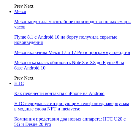
Prev
Next
Meizu
Meizu запустила масштабное производство новых смарт-
часов
Flyme 8.1 с Android 10 на борту получила скрытые
нововведения
Meizu включила Meizu 17 и 17 Pro в программу трейд-ин
Meizu отказалась обновлять Note 8 и X8 до Flyme 8 на
базе Android 10
Prev
Next
НТС
Как перенести контакты с iPhone на Android
HTC вернулась с интригующим телефоном, завернутым
в модные слова NFT и metaverse
Компания представил два новых аппарата: HTC U20 с
5G и Desire 20 Pro