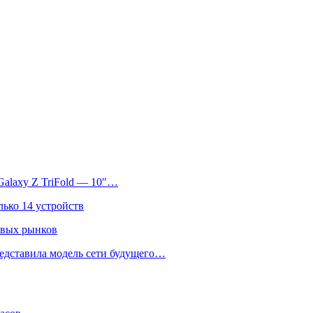
Galaxy Z TriFold — 10″…
лько 14 устройств
овых рынков
едставила модель сети будущего…