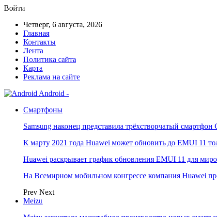
Войти
Четверг, 6 августа, 2026
Главная
Контакты
Лента
Политика сайта
Карта
Реклама на сайте
Android -
Смартфоны
Samsung наконец представила трёхстворчатый смартфон 
К марту 2021 года Huawei может обновить до EMUI 11 то
Huawei раскрывает график обновления EMUI 11 для мир
На Всемирном мобильном конгрессе компания Huawei пр
Prev
Next
Meizu