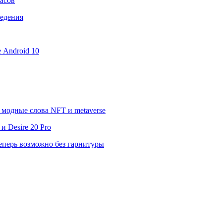
асов
ведения
е Android 10
модные слова NFT и metaverse
 Desire 20 Pro
еперь возможно без гарнитуры