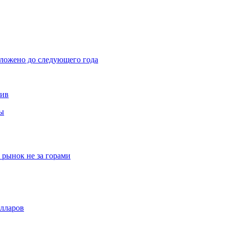
тложено до следующего года
тив
вы
рынок не за горами
олларов