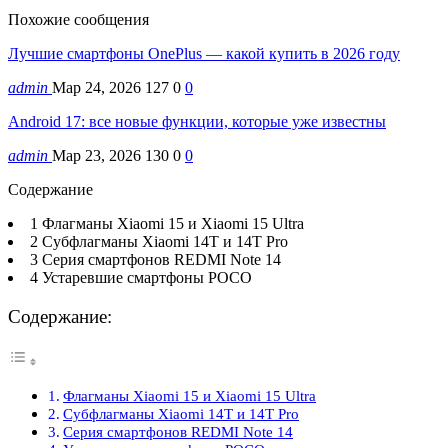
Похожие сообщения
Лучшие смартфоны OnePlus — какой купить в 2026 году
admin
Мар 24, 2026
127
0
0
Android 17: все новые функции, которые уже известны
admin
Мар 23, 2026
130
0
0
Содержание
1 Флагманы Xiaomi 15 и Xiaomi 15 Ultra
2 Субфлагманы Xiaomi 14T и 14T Pro
3 Серия смартфонов REDMI Note 14
4 Устаревшие смартфоны POCO
Содержание:
Флагманы Xiaomi 15 и Xiaomi 15 Ultra
Субфлагманы Xiaomi 14T и 14T Pro
Серия смартфонов REDMI Note 14