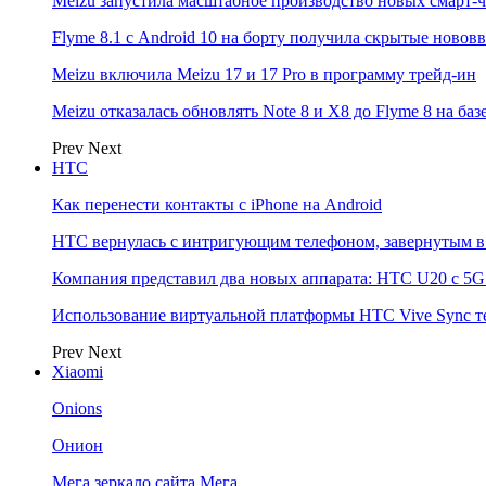
Meizu запустила масштабное производство новых смарт-ч
Flyme 8.1 с Android 10 на борту получила скрытые новов
Meizu включила Meizu 17 и 17 Pro в программу трейд-ин
Meizu отказалась обновлять Note 8 и X8 до Flyme 8 на баз
Prev
Next
НТС
Как перенести контакты с iPhone на Android
HTC вернулась с интригующим телефоном, завернутым в 
Компания представил два новых аппарата: HTC U20 с 5G и
Использование виртуальной платформы HTC Vive Sync т
Prev
Next
Xiaomi
Onions
Онион
Мега зеркало сайта Мега