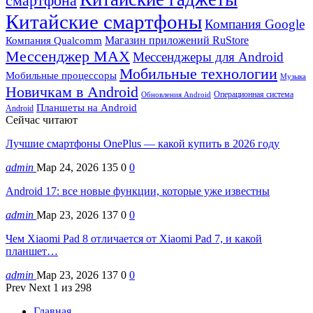
смартфона
Китайские смартфоны
Компания Google
Магазин приложений RuStore
Компания Qualcomm
Мессенджер MAX
Мессенджеры для Android
Мобильные технологии
Мобильные процессоры
Музыка
Новичкам в Android
Операционная система
Обновления Android
Планшеты на Android
Android
Сейчас читают
Лучшие смартфоны OnePlus — какой купить в 2026 году
admin
Мар 24, 2026
135
0
0
Android 17: все новые функции, которые уже известны
admin
Мар 23, 2026
137
0
0
Чем Xiaomi Pad 8 отличается от Xiaomi Pad 7, и какой
планшет…
admin
Мар 23, 2026
137
0
0
Prev
Next
1 из 298
Главная