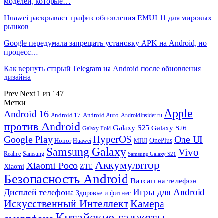
моделей, которые…
Huawei раскрывает график обновления EMUI 11 для мировых
рынков
Google передумала запрещать установку APK на Android, но
процесс…
Как вернуть старый Telegram на Android после обновления
дизайна
Prev
Next
1 из 147
Метки
Apple
Android 16
Android 17
Android Auto
AndroidInsider.ru
против Android
Galaxy S25
Galaxy S26
Galaxy Fold
HyperOS
Google Play
One UI
Honor
OnePlus
Huawei
MIUI
Samsung Galaxy
Vivo
Realme
Samsung
Samsung Galaxy S21
Аккумулятор
Xiaomi Poco
Xiaomi
ZTE
Безопасность Android
Ватсап на телефон
Игры для Android
Дисплей телефона
Здоровье и фитнес
Искусственный Интеллект
Камера
Китайские гаджеты