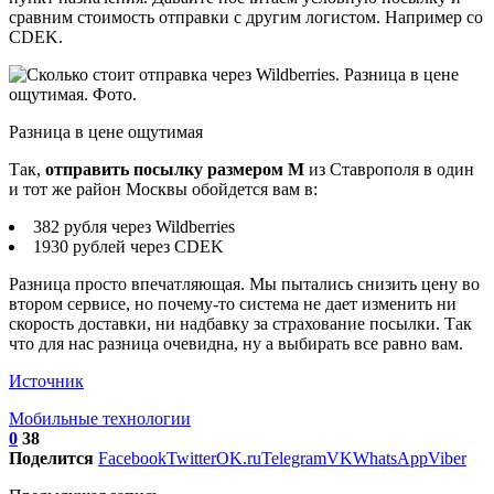
сравним стоимость отправки с другим логистом. Например со
CDEK.
Разница в цене ощутимая
Так,
отправить посылку размером M
из Ставрополя в один
и тот же район Москвы обойдется вам в:
382 рубля через Wildberries
1930 рублей через CDEK
Разница просто впечатляющая. Мы пытались снизить цену во
втором сервисе, но почему-то система не дает изменить ни
скорость доставки, ни надбавку за страхование посылки. Так
что для нас разница очевидна, ну а выбирать все равно вам.
Источник
Мобильные технологии
0
38
Поделится
Facebook
Twitter
OK.ru
Telegram
VK
WhatsApp
Viber