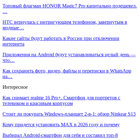
Топовый флагман HONOR Magic7 Pro капитально подешевел.
…
HTC вернулась с интригующим телефоном, завернутым в
модные…
Какие сайты будут работать в России при отключении
интернета
Приложения на Android будут устанавливаться целый день —
что…
Как сохранить фото, видео, файлы и переписки в WhatsApp
на…
Интересное
Как снимает realme 16 Pro+. Смартфон для портретов с
телевиком и красивым корпусом
Стоит ли покупать Windows-планшет 2-в-1: обзор Ninkear S13
Кому придется установить MAX в 2026 году и почему
Выбирал Android-смартфон для себя и составил топ-8