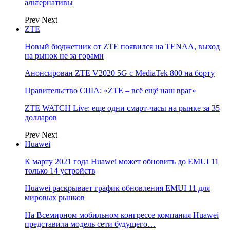
альтернативы
Prev
Next
ZTE
Новый бюджетник от ZTE появился на TENAA, выход
на рынок не за горами
Анонсирован ZTE V2020 5G с MediaTek 800 на борту
Правительство США: «ZTE – всё ещё наш враг»
ZTE WATCH Live: еще одни смарт-часы на рынке за 35
долларов
Prev
Next
Huawei
К марту 2021 года Huawei может обновить до EMUI 11
только 14 устройств
Huawei раскрывает график обновления EMUI 11 для
мировых рынков
На Всемирном мобильном конгрессе компания Huawei
представила модель сети будущего…