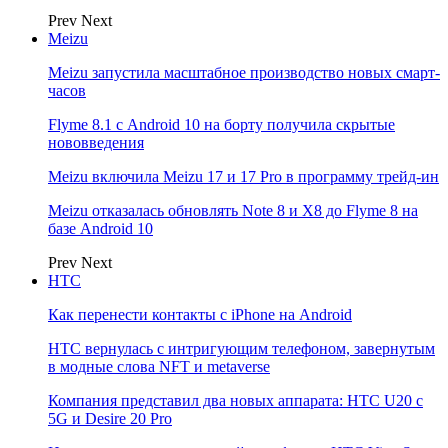
Prev
Next
Meizu
Meizu запустила масштабное производство новых смарт-
часов
Flyme 8.1 с Android 10 на борту получила скрытые
нововведения
Meizu включила Meizu 17 и 17 Pro в программу трейд-ин
Meizu отказалась обновлять Note 8 и X8 до Flyme 8 на
базе Android 10
Prev
Next
НТС
Как перенести контакты с iPhone на Android
HTC вернулась с интригующим телефоном, завернутым
в модные слова NFT и metaverse
Компания представил два новых аппарата: HTC U20 с
5G и Desire 20 Pro