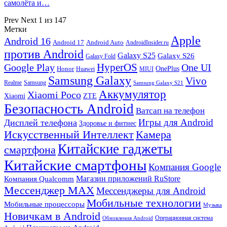
самолёта и…
Prev
Next
1 из 147
Метки
Apple
Android 16
Android 17
Android Auto
AndroidInsider.ru
против Android
Galaxy S25
Galaxy S26
Galaxy Fold
HyperOS
Google Play
One UI
Honor
OnePlus
Huawei
MIUI
Samsung Galaxy
Vivo
Realme
Samsung
Samsung Galaxy S21
Аккумулятор
Xiaomi Poco
Xiaomi
ZTE
Безопасность Android
Ватсап на телефон
Игры для Android
Дисплей телефона
Здоровье и фитнес
Искусственный Интеллект
Камера
Китайские гаджеты
смартфона
Китайские смартфоны
Компания Google
Магазин приложений RuStore
Компания Qualcomm
Мессенджер MAX
Мессенджеры для Android
Мобильные технологии
Мобильные процессоры
Музыка
Новичкам в Android
Операционная система
Обновления Android