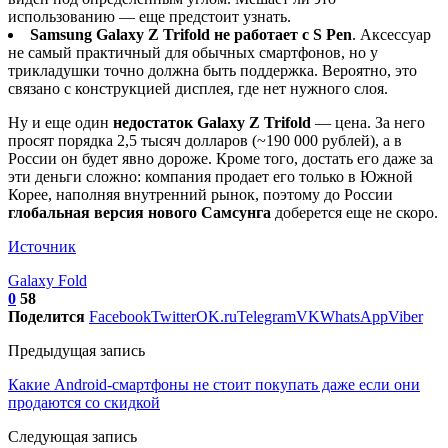
использованию — еще предстоит узнать.
Samsung Galaxy Z Trifold не работает с S Pen
. Аксессуар
не самый практичный для обычных смартфонов, но у
трикладушки точно должна быть поддержка. Вероятно, это
связано с конструкцией дисплея, где нет нужного слоя.
Ну и еще один
недостаток Galaxy Z Trifold
— цена. За него
просят порядка 2,5 тысяч долларов (~190 000 рублей), а в
России он будет явно дороже. Кроме того, достать его даже за
эти деньги сложно: компания продает его только в Южной
Корее, наполняя внутренний рынок, поэтому до России
глобальная версия нового Самсунга
доберется еще не скоро.
Источник
Galaxy Fold
0
58
Поделится
Facebook
Twitter
OK.ru
Telegram
VK
WhatsApp
Viber
Предыдущая запись
Какие Android-смартфоны не стоит покупать даже если они
продаются со скидкой
Следующая запись