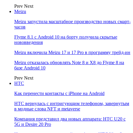
Prev
Next
Meizu
Meizu запустила масштабное производство новых смарт-
часов
Flyme 8.1 с Android 10 на борту получила скрытые
нововведения
Meizu включила Meizu 17 и 17 Pro в программу трейд-ин
Meizu отказалась обновлять Note 8 и X8 до Flyme 8 на
базе Android 10
Prev
Next
НТС
Как перенести контакты с iPhone на Android
HTC вернулась с интригующим телефоном, завернутым
в модные слова NFT и metaverse
Компания представил два новых аппарата: HTC U20 с
5G и Desire 20 Pro