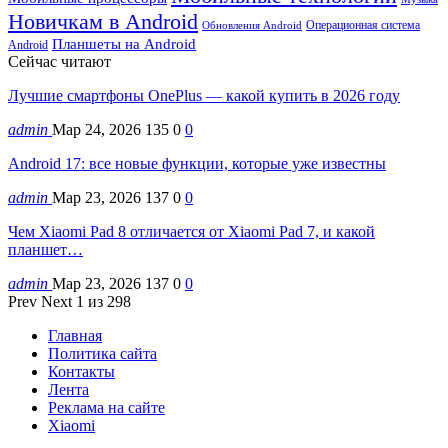
Новичкам в Android
Операционная система
Обновления Android
Планшеты на Android
Android
Сейчас читают
Лучшие смартфоны OnePlus — какой купить в 2026 году
admin
Мар 24, 2026
135
0
0
Android 17: все новые функции, которые уже известны
admin
Мар 23, 2026
137
0
0
Чем Xiaomi Pad 8 отличается от Xiaomi Pad 7, и какой
планшет…
admin
Мар 23, 2026
137
0
0
Prev
Next
1 из 298
Главная
Политика сайта
Контакты
Лента
Реклама на сайте
Xiaomi