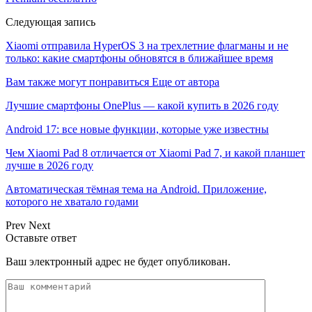
Следующая запись
Xiaomi отправила HyperOS 3 на трехлетние флагманы и не
только: какие смартфоны обновятся в ближайшее время
Вам также могут понравиться
Еще от автора
Лучшие смартфоны OnePlus — какой купить в 2026 году
Android 17: все новые функции, которые уже известны
Чем Xiaomi Pad 8 отличается от Xiaomi Pad 7, и какой планшет
лучше в 2026 году
Автоматическая тёмная тема на Android. Приложение,
которого не хватало годами
Prev
Next
Оставьте ответ
Ваш электронный адрес не будет опубликован.