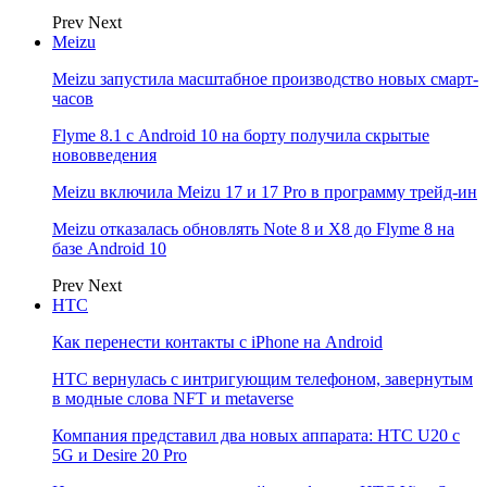
Prev
Next
Meizu
Meizu запустила масштабное производство новых смарт-
часов
Flyme 8.1 с Android 10 на борту получила скрытые
нововведения
Meizu включила Meizu 17 и 17 Pro в программу трейд-ин
Meizu отказалась обновлять Note 8 и X8 до Flyme 8 на
базе Android 10
Prev
Next
НТС
Как перенести контакты с iPhone на Android
HTC вернулась с интригующим телефоном, завернутым
в модные слова NFT и metaverse
Компания представил два новых аппарата: HTC U20 с
5G и Desire 20 Pro