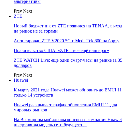
альтернативы
Prev
Next
ZTE
Новый бюджетник от ZTE появился на TENAA, выход
на рынок не за горами
Анонсирован ZTE V2020 5G с MediaTek 800 на борту
Правительство США: «ZTE – всё ещё наш враг»
ZTE WATCH Live: еще одни смарт-часы на рынке за 35
долларов
Prev
Next
Huawei
К марту 2021 года Huawei может обновить до EMUI 11
только 14 устройств
Huawei раскрывает график обновления EMUI 11 для
мировых рынков
На Всемирном мобильном конгрессе компания Huawei
представила модель сети будущего…