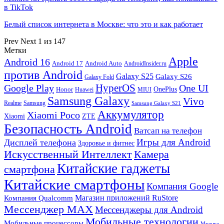
в TikTok
Белый список интернета в Москве: что это и как работает
Prev
Next
1 из 147
Метки
Apple
Android 16
Android 17
Android Auto
AndroidInsider.ru
против Android
Galaxy S25
Galaxy S26
Galaxy Fold
HyperOS
Google Play
One UI
Honor
OnePlus
Huawei
MIUI
Samsung Galaxy
Vivo
Realme
Samsung
Samsung Galaxy S21
Аккумулятор
Xiaomi Poco
Xiaomi
ZTE
Безопасность Android
Ватсап на телефон
Игры для Android
Дисплей телефона
Здоровье и фитнес
Искусственный Интеллект
Камера
Китайские гаджеты
смартфона
Китайские смартфоны
Компания Google
Магазин приложений RuStore
Компания Qualcomm
Мессенджер MAX
Мессенджеры для Android
Мобильные технологии
Мобильные процессоры
Музыка