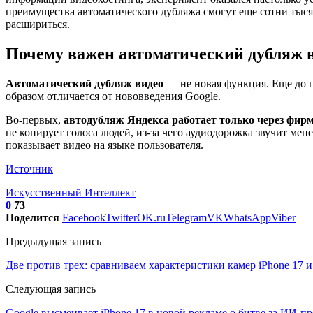
преимущества автоматического дубляжа смогут еще сотни тыс
расшириться.
Почему важен автоматический дубляж 
Автоматический дубляж видео
— не новая функция. Еще до п
образом отличается от нововведения Google.
Во-первых,
автодубляж Яндекса работает только через фир
не копирует голоса людей, из-за чего аудиодорожка звучит ме
показывает видео на языке пользователя.
Источник
Искусственный Интеллект
0
73
Поделится
Facebook
Twitter
OK.ru
Telegram
VK
WhatsApp
Viber
Предыдущая запись
Две против трех: сравниваем характеристики камер iPhone 17 и 
Следующая запись
Google высмеивает iPhone 17 в новой рекламе о битве за ИИ-п