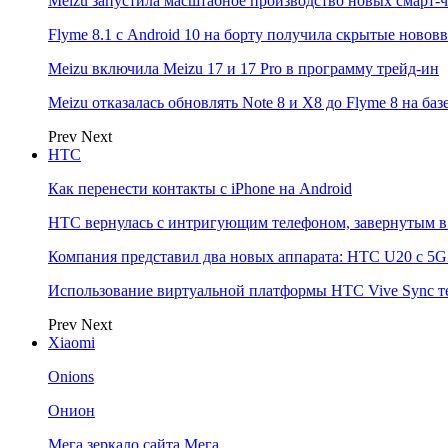
Meizu запустила масштабное производство новых смарт-ч
Flyme 8.1 с Android 10 на борту получила скрытые новов
Meizu включила Meizu 17 и 17 Pro в программу трейд-ин
Meizu отказалась обновлять Note 8 и X8 до Flyme 8 на баз
Prev
Next
НТС
Как перенести контакты с iPhone на Android
HTC вернулась с интригующим телефоном, завернутым в 
Компания представил два новых аппарата: HTC U20 с 5G и
Использование виртуальной платформы HTC Vive Sync т
Prev
Next
Xiaomi
Onions
Онион
Мега зеркало сайта Мега