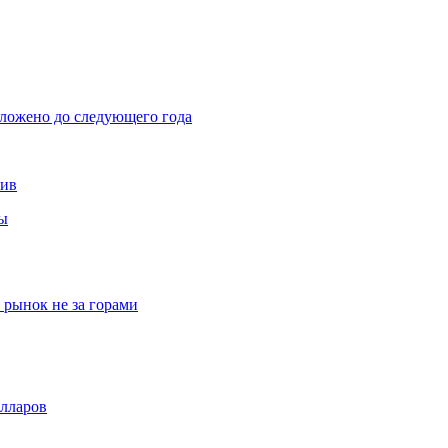
тложено до следующего года
тив
вы
рынок не за горами
олларов