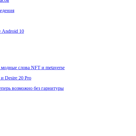
асов
ведения
е Android 10
модные слова NFT и metaverse
 Desire 20 Pro
еперь возможно без гарнитуры