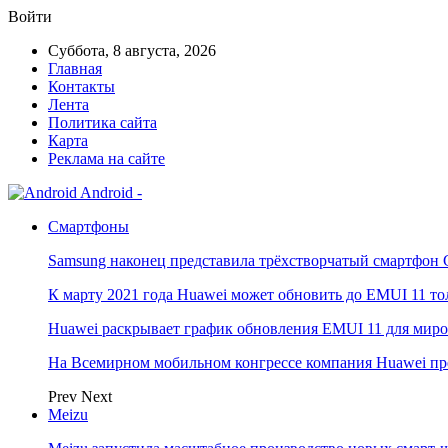
Войти
Суббота, 8 августа, 2026
Главная
Контакты
Лента
Политика сайта
Карта
Реклама на сайте
Android -
Смартфоны
Samsung наконец представила трёхстворчатый смартфон 
К марту 2021 года Huawei может обновить до EMUI 11 то
Huawei раскрывает график обновления EMUI 11 для мир
На Всемирном мобильном конгрессе компания Huawei пр
Prev
Next
Meizu