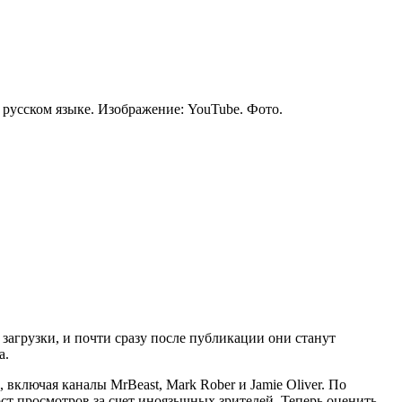
 загрузки, и почти сразу после публикации они станут
а.
 включая каналы MrBeast, Mark Rober и Jamie Oliver. По
т просмотров за счет иноязычных зрителей. Теперь оценить