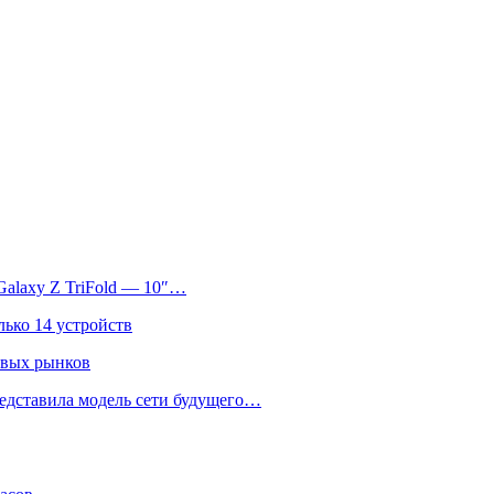
Galaxy Z TriFold — 10″…
лько 14 устройств
овых рынков
едставила модель сети будущего…