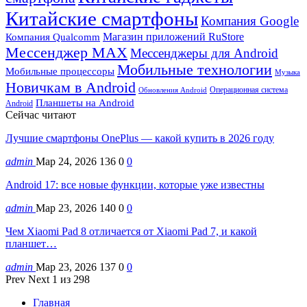
Китайские смартфоны
Компания Google
Магазин приложений RuStore
Компания Qualcomm
Мессенджер MAX
Мессенджеры для Android
Мобильные технологии
Мобильные процессоры
Музыка
Новичкам в Android
Операционная система
Обновления Android
Планшеты на Android
Android
Сейчас читают
Лучшие смартфоны OnePlus — какой купить в 2026 году
admin
Мар 24, 2026
136
0
0
Android 17: все новые функции, которые уже известны
admin
Мар 23, 2026
140
0
0
Чем Xiaomi Pad 8 отличается от Xiaomi Pad 7, и какой
планшет…
admin
Мар 23, 2026
137
0
0
Prev
Next
1 из 298
Главная