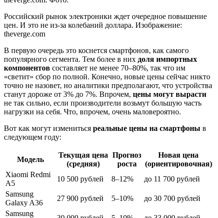
Российский рынок электроники ждет очередное повышение
цен. И это не из-за колебаний доллара. Изображение:
theverge.com
В первую очередь это коснется смартфонов, как самого
популярного сегмента. Тем более в них
доля импортных
компонентов
составляет не менее 70–80%, так что им
«светит» сбор по полной. Конечно, новые цены сейчас никто
точно не назовет, но аналитики предполагают, что устройства
станут дороже от 3% до 7%. Впрочем,
цены могут вырасти
не так сильно, если производители возьмут большую часть
нагрузки на себя. Что, впрочем, очень маловероятно.
Вот как могут измениться
реальные цены на смартфоны
в
следующем году:
Текущая цена
Прогноз
Новая цена
Модель
(средняя)
роста
(ориентировочная)
Xiaomi Redmi
10 500 рублей
8–12%
до 11 700 рублей
A5
Samsung
27 900 рублей
5–10%
до 30 700 рублей
Galaxy A36
Samsung
30 000 рублей
5–10%
до 33 000 рублей