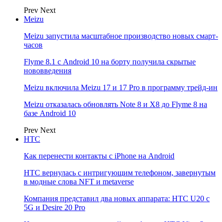
Prev
Next
Meizu
Meizu запустила масштабное производство новых смарт-
часов
Flyme 8.1 с Android 10 на борту получила скрытые
нововведения
Meizu включила Meizu 17 и 17 Pro в программу трейд-ин
Meizu отказалась обновлять Note 8 и X8 до Flyme 8 на
базе Android 10
Prev
Next
НТС
Как перенести контакты с iPhone на Android
HTC вернулась с интригующим телефоном, завернутым
в модные слова NFT и metaverse
Компания представил два новых аппарата: HTC U20 с
5G и Desire 20 Pro