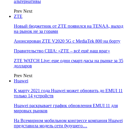
альтернативы
Prev
Next
ZTE
Новый бюджетник от ZTE появился на TENAA, выход
на рынок не за горами
Анонсирован ZTE V2020 5G с MediaTek 800 на борту
Правительство США: «ZTE – всё ещё наш враг»
ZTE WATCH Live: еще одни смарт-часы на рынке за 35
долларов
Prev
Next
Huawei
К марту 2021 года Huawei может обновить до EMUI 11
только 14 устройств
Huawei раскрывает график обновления EMUI 11 для
мировых рынков
На Всемирном мобильном конгрессе компания Huawei
представила модель сети будущего…