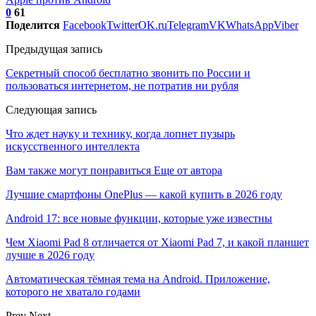
0
61
Поделится
Facebook
Twitter
OK.ru
Telegram
VK
WhatsApp
Viber
Предыдущая запись
Секретный способ бесплатно звонить по России и
пользоваться интернетом, не потратив ни рубля
Следующая запись
Что ждет науку и технику, когда лопнет пузырь
искусственного интеллекта
Вам также могут понравиться
Еще от автора
Лучшие смартфоны OnePlus — какой купить в 2026 году
Android 17: все новые функции, которые уже известны
Чем Xiaomi Pad 8 отличается от Xiaomi Pad 7, и какой планшет
лучше в 2026 году
Автоматическая тёмная тема на Android. Приложение,
которого не хватало годами
Prev
Next