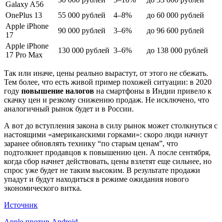
Galaxy A56
OnePlus 13
55 000 рублей
4–8%
до 60 000 рублей
Apple iPhone
90 000 рублей
3–6%
до 96 600 рублей
17
Apple iPhone
130 000 рублей
3–6%
до 138 000 рублей
17 Pro Max
Так или иначе, цены реально вырастут, от этого не сбежать.
Тем более, что есть живой пример похожей ситуации: в 2020
году
повышение налогов
на смартфоны в Индии привело к
скачку цен и резкому снижению продаж. Не исключено, что
аналогичный рынок будет и в России.
А вот до вступления закона в силу рынок может столкнуться с
настоящими «американскими горками»: скоро люди начнут
заранее обновлять технику “по старым ценам”, что
подтолкнет продавцов к повышению цен. А после сентября,
когда сбор начнет действовать, цены взлетят еще сильнее, но
спрос уже будет не таким высоким. В результате продажи
упадут и будут находиться в режиме ожидания нового
экономического витка.
Источник
Apple против Android