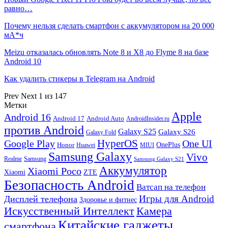
равно…
Почему нельзя сделать смартфон с аккумулятором на 20 000
мА*ч
Meizu отказалась обновлять Note 8 и X8 до Flyme 8 на базе
Android 10
Как удалить стикеры в Telegram на Android
Prev
Next
1 из 147
Метки
Apple
Android 16
Android 17
Android Auto
AndroidInsider.ru
против Android
Galaxy S25
Galaxy S26
Galaxy Fold
HyperOS
Google Play
One UI
Honor
OnePlus
Huawei
MIUI
Samsung Galaxy
Vivo
Realme
Samsung
Samsung Galaxy S21
Аккумулятор
Xiaomi Poco
Xiaomi
ZTE
Безопасность Android
Ватсап на телефон
Игры для Android
Дисплей телефона
Здоровье и фитнес
Искусственный Интеллект
Камера
Китайские гаджеты
смартфона