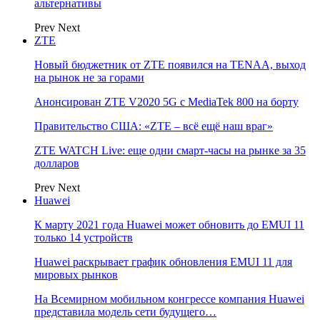
альтернативы
Prev
Next
ZTE
Новый бюджетник от ZTE появился на TENAA, выход
на рынок не за горами
Анонсирован ZTE V2020 5G с MediaTek 800 на борту
Правительство США: «ZTE – всё ещё наш враг»
ZTE WATCH Live: еще одни смарт-часы на рынке за 35
долларов
Prev
Next
Huawei
К марту 2021 года Huawei может обновить до EMUI 11
только 14 устройств
Huawei раскрывает график обновления EMUI 11 для
мировых рынков
На Всемирном мобильном конгрессе компания Huawei
представила модель сети будущего…