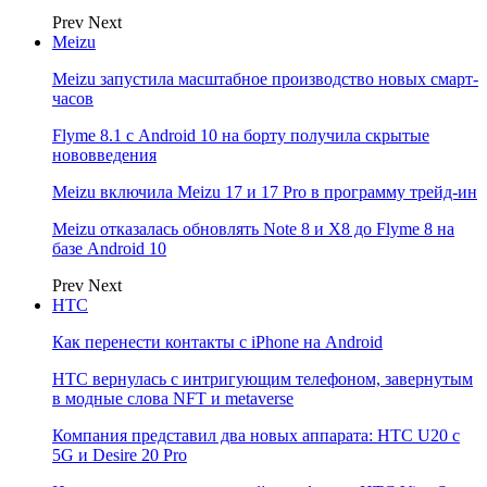
Prev
Next
Meizu
Meizu запустила масштабное производство новых смарт-
часов
Flyme 8.1 с Android 10 на борту получила скрытые
нововведения
Meizu включила Meizu 17 и 17 Pro в программу трейд-ин
Meizu отказалась обновлять Note 8 и X8 до Flyme 8 на
базе Android 10
Prev
Next
НТС
Как перенести контакты с iPhone на Android
HTC вернулась с интригующим телефоном, завернутым
в модные слова NFT и metaverse
Компания представил два новых аппарата: HTC U20 с
5G и Desire 20 Pro