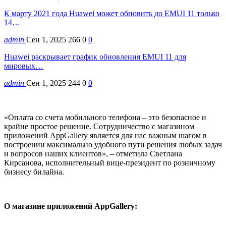
К марту 2021 года Huawei может обновить до EMUI 11 только
14…
admin
Сен 1, 2025
266
0
0
Huawei раскрывает график обновления EMUI 11 для
мировых…
admin
Сен 1, 2025
244
0
0
«Оплата со счета мобильного телефона – это безопасное и
крайне простое решение. Сотрудничество с магазином
приложений AppGallery является для нас важным шагом в
построении максимально удобного пути решения любых задач
и вопросов наших клиентов», – отметила Светлана
Кирсанова, исполнительный вице-президент по розничному
бизнесу билайна.
О магазине приложений AppGallery: