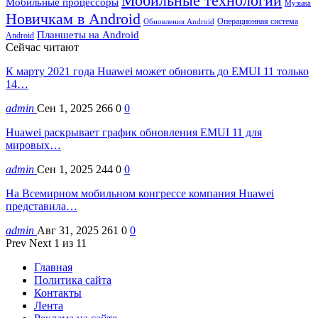
Мобильные технологии
Мобильные процессоры
Музыка
Новичкам в Android
Операционная система
Обновления Android
Планшеты на Android
Android
Сейчас читают
К марту 2021 года Huawei может обновить до EMUI 11 только
14…
admin
Сен 1, 2025
266
0
0
Huawei раскрывает график обновления EMUI 11 для
мировых…
admin
Сен 1, 2025
244
0
0
На Всемирном мобильном конгрессе компания Huawei
представила…
admin
Авг 31, 2025
261
0
0
Prev
Next
1 из 11
Главная
Политика сайта
Контакты
Лента