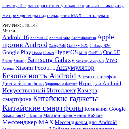
Почему Telegram просит почту, и как ее привязать к аккаунту
Не приходят коды подтверждения MAX — что делать
Prev
Next
1 из 147
Метки
Apple
Android 16
Android 17
Android Auto
AndroidInsider.ru
против Android
Galaxy S25
Galaxy S26
Galaxy Fold
HyperOS
Google Play
One UI
Honor
OnePlus
Huawei
MIUI
Samsung Galaxy
Vivo
Realme
Samsung
Samsung Galaxy S21
Аккумулятор
Xiaomi Poco
Xiaomi
ZTE
Безопасность Android
Ватсап на телефон
Игры для Android
Дисплей телефона
Здоровье и фитнес
Искусственный Интеллект
Камера
Китайские гаджеты
смартфона
Китайские смартфоны
Компания Google
Магазин приложений RuStore
Компания Qualcomm
Мессенджер MAX
Мессенджеры для Android