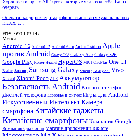
Хорошие товары с AliExpress, которые я заказал себе. Ваша
очередь
Оперативка дорожает, смартфоны становятся хуже на наших
глазах, а…
Prev
Next
1 из 147
Метки
Apple
Android 16
Android 17
Android Auto
AndroidInsider.ru
против Android
Galaxy S25
Galaxy S26
Galaxy Fold
HyperOS
Google Play
One UI
Honor
OnePlus
Huawei
MIUI
Samsung Galaxy
Vivo
Realme
Samsung
Samsung Galaxy S21
Аккумулятор
Xiaomi Poco
Xiaomi
ZTE
Безопасность Android
Ватсап на телефон
Игры для Android
Дисплей телефона
Здоровье и фитнес
Искусственный Интеллект
Камера
Китайские гаджеты
смартфона
Китайские смартфоны
Компания Google
Магазин приложений RuStore
Компания Qualcomm
Мессенджер MAX
Мессенджеры для Android