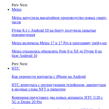
Prev
Next
Meizu
Meizu запустила масштабное производство новых смарт-
часов
Flyme 8.1 с Android 10 на борту получила скрытые
нововведения
Meizu включила Meizu 17 и 17 Pro в программу трейд-ин
Meizu отказалась обновлять Note 8 и X8 до Flyme 8 на
базе Android 10
Prev
Next
НТС
Как перенести контакты с iPhone на Android
HTC вернулась с интригующим телефоном, завернутым
в модные слова NFT и metaverse
Компания представил два новых аппарата: HTC U20 с
5G и Desire 20 Pro