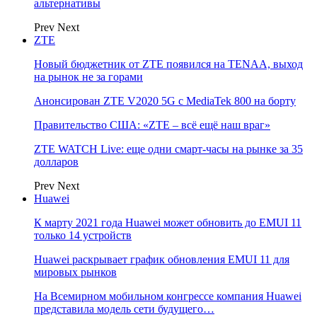
альтернативы
Prev
Next
ZTE
Новый бюджетник от ZTE появился на TENAA, выход
на рынок не за горами
Анонсирован ZTE V2020 5G с MediaTek 800 на борту
Правительство США: «ZTE – всё ещё наш враг»
ZTE WATCH Live: еще одни смарт-часы на рынке за 35
долларов
Prev
Next
Huawei
К марту 2021 года Huawei может обновить до EMUI 11
только 14 устройств
Huawei раскрывает график обновления EMUI 11 для
мировых рынков
На Всемирном мобильном конгрессе компания Huawei
представила модель сети будущего…