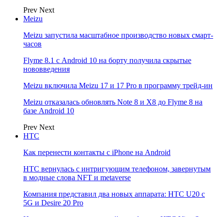
Prev
Next
Meizu
Meizu запустила масштабное производство новых смарт-
часов
Flyme 8.1 с Android 10 на борту получила скрытые
нововведения
Meizu включила Meizu 17 и 17 Pro в программу трейд-ин
Meizu отказалась обновлять Note 8 и X8 до Flyme 8 на
базе Android 10
Prev
Next
НТС
Как перенести контакты с iPhone на Android
HTC вернулась с интригующим телефоном, завернутым
в модные слова NFT и metaverse
Компания представил два новых аппарата: HTC U20 с
5G и Desire 20 Pro