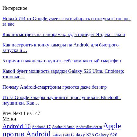
Интересное
Новый ИИ от Google умеет сам выбирать и покупать товары
за вас
Как посмотреть на панорамах, куда приедет Яндекс Такси
Как настроить кнопку камеры на Android для быстрого
запуска и…
5 причин наконец-то купить себе компактный смартфон
Какой будет мощность зарядки Galaxy S26 Ultra. Спойлер:
топовые…
Почему Android-смартфоны греются даже без игр
Из-за Google хакеры научились прослушивать Bluetooth-
наушники. Как…
Prev
Next
1 из 147
Метки
Apple
Android 16
Android 17
Android Auto
AndroidInsider.ru
против Android
Galaxy S25
Galaxy S26
Galaxy Fold