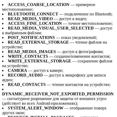
ACCESS_COARSE_LOCATION
— примерное
местоположение;
BLUETOOTH_CONNECT
— подключение по Bluetooth;
READ_MEDIA_VIDEO
— доступ к видео;
ACCESS_FINE_LOCATION
— точное местоположение;
READ_MEDIA_VISUAL_USER_SELECTED
— доступ
к выбранным файлам;
POST_NOTIFICATIONS
— показ уведомлений;
READ_EXTERNAL_STORAGE
— чтение файлов на
устройстве;
READ_MEDIA_IMAGES
— доступ к фотографиям;
WRITE_CONTACTS
— создание/изменение контактов;
WRITE_EXTERNAL_STORAGE
— сохранение файлов
на устройстве;
CAMERA
— доступ к камере;
RECORD_AUDIO
— доступ к микрофону для записи
аудио;
READ_CONTACTS
— чтение контактов на устройстве;
DYNAMIC_RECEIVER_NOT_EXPORTED_PERMISSION
— сигнатурное разрешение для защиты от внешних угроз
(действует во всех Android-приложениях);
SYSTEM_ALERT_WINDOW
— отображение поверх
других окон;