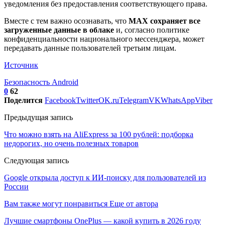
уведомления без предоставления соответствующего права.
Вместе с тем важно осознавать, что
MAX сохраняет все
загруженные данные в облаке
и, согласно политике
конфиденциальности национального мессенджера, может
передавать данные пользователей третьим лицам.
Источник
Безопасность Android
0
62
Поделится
Facebook
Twitter
OK.ru
Telegram
VK
WhatsApp
Viber
Предыдущая запись
Что можно взять на AliExpress за 100 рублей: подборка
недорогих, но очень полезных товаров
Следующая запись
Google открыла доступ к ИИ-поиску для пользователей из
России
Вам также могут понравиться
Еще от автора
Лучшие смартфоны OnePlus — какой купить в 2026 году