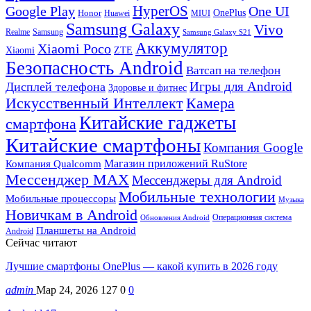
HyperOS
Google Play
One UI
Honor
OnePlus
Huawei
MIUI
Samsung Galaxy
Vivo
Realme
Samsung
Samsung Galaxy S21
Аккумулятор
Xiaomi Poco
Xiaomi
ZTE
Безопасность Android
Ватсап на телефон
Игры для Android
Дисплей телефона
Здоровье и фитнес
Искусственный Интеллект
Камера
Китайские гаджеты
смартфона
Китайские смартфоны
Компания Google
Магазин приложений RuStore
Компания Qualcomm
Мессенджер MAX
Мессенджеры для Android
Мобильные технологии
Мобильные процессоры
Музыка
Новичкам в Android
Операционная система
Обновления Android
Планшеты на Android
Android
Сейчас читают
Лучшие смартфоны OnePlus — какой купить в 2026 году
admin
Мар 24, 2026
127
0
0