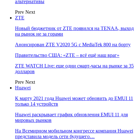
альтернативы
Prev
Next
ZTE
Новый бюджетник от ZTE появился на TENAA, выход
на рынок не за горами
Анонсирован ZTE V2020 5G с MediaTek 800 на борту
Правительство США: «ZTE – всё ещё наш враг»
ZTE WATCH Live: еще одни смарт-часы на рынке за 35
долларов
Prev
Next
Huawei
К марту 2021 года Huawei может обновить до EMUI 11
только 14 устройств
Huawei раскрывает график обновления EMUI 11 для
мировых рынков
На Всемирном мобильном конгрессе компания Huawei
представила модель сети будущего…