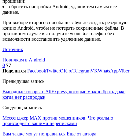
прошивки;
сбросить настройки Android, удалив тем самым все
данные.
При выборе второго способа не забудьте создать резервную
копию Android, чтобы не потерять сохраненные файлы. В
противном случае вы получите «голый» телефон без
возможности восстановить удаленные данные.
Источник
Новичкам в Android
0
77
Поделится
Facebook
Twitter
OK.ru
Telegram
VK
WhatsApp
Viber
Предыдущая запись
Выгодные товары с AliExpress, которые можно брать даже
когда нет распродаж
Следующая запись
Мессенджер MAX против мошенников. Что реально
происходит с вашими переписками
Вам также могут понравиться
Еще от автора