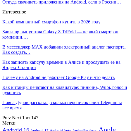
Откуда скачивать приложения на Android, если в России…
Интересное
Какой компактный смартфон купить в 2026 году
Samsung выпустила Galaxy Z TriFold — первый смартфон
компании,…
В мессенджер MAX добавили электронный аналог паспорта.
Как создать…
Как записать капсулу времени в Алисе и прослушать ее на
Яндекс Станции
Почему на Android не работает Google Play и что делать
Как китайцы печатают на клавиатуре: пиньинь, Wubi, голос и
рукопись
Павел Дуров рассказал, сколько переписок слил Telegram за
все время
Prev
Next
1 из 147
Метки
Apple
Android 16
Android 17
Android Auto
AndroidInsider.ru