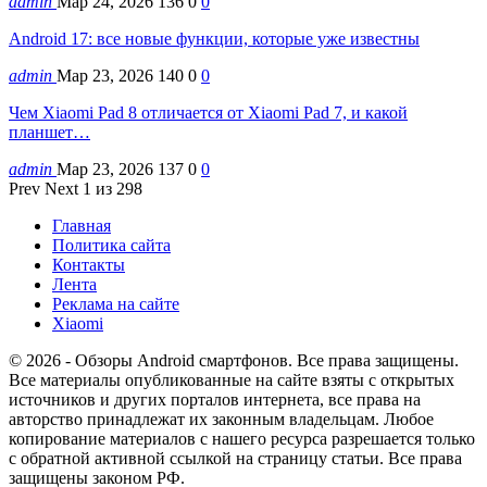
admin
Мар 24, 2026
136
0
0
Android 17: все новые функции, которые уже известны
admin
Мар 23, 2026
140
0
0
Чем Xiaomi Pad 8 отличается от Xiaomi Pad 7, и какой
планшет…
admin
Мар 23, 2026
137
0
0
Prev
Next
1 из 298
Главная
Политика сайта
Контакты
Лента
Реклама на сайте
Xiaomi
© 2026 - Обзоры Android смартфонов. Все права защищены.
Все материалы опубликованные на сайте взяты с открытых
источников и других порталов интернета, все права на
авторство принадлежат их законным владельцам. Любое
копирование материалов с нашего ресурса разрешается только
с обратной активной ссылкой на страницу статьи. Все права
защищены законом РФ.