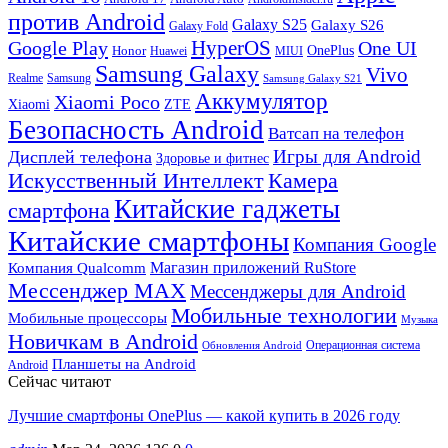
против Android
Galaxy S25
Galaxy S26
Galaxy Fold
HyperOS
Google Play
One UI
Honor
OnePlus
Huawei
MIUI
Samsung Galaxy
Vivo
Realme
Samsung
Samsung Galaxy S21
Аккумулятор
Xiaomi Poco
Xiaomi
ZTE
Безопасность Android
Ватсап на телефон
Игры для Android
Дисплей телефона
Здоровье и фитнес
Искусственный Интеллект
Камера
Китайские гаджеты
смартфона
Китайские смартфоны
Компания Google
Магазин приложений RuStore
Компания Qualcomm
Мессенджер MAX
Мессенджеры для Android
Мобильные технологии
Мобильные процессоры
Музыка
Новичкам в Android
Операционная система
Обновления Android
Планшеты на Android
Android
Сейчас читают
Лучшие смартфоны OnePlus — какой купить в 2026 году