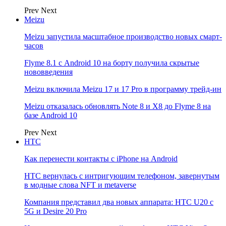
Prev
Next
Meizu
Meizu запустила масштабное производство новых смарт-
часов
Flyme 8.1 с Android 10 на борту получила скрытые
нововведения
Meizu включила Meizu 17 и 17 Pro в программу трейд-ин
Meizu отказалась обновлять Note 8 и X8 до Flyme 8 на
базе Android 10
Prev
Next
НТС
Как перенести контакты с iPhone на Android
HTC вернулась с интригующим телефоном, завернутым
в модные слова NFT и metaverse
Компания представил два новых аппарата: HTC U20 с
5G и Desire 20 Pro