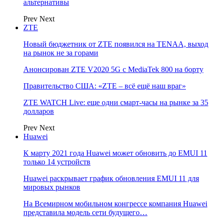
альтернативы
Prev
Next
ZTE
Новый бюджетник от ZTE появился на TENAA, выход
на рынок не за горами
Анонсирован ZTE V2020 5G с MediaTek 800 на борту
Правительство США: «ZTE – всё ещё наш враг»
ZTE WATCH Live: еще одни смарт-часы на рынке за 35
долларов
Prev
Next
Huawei
К марту 2021 года Huawei может обновить до EMUI 11
только 14 устройств
Huawei раскрывает график обновления EMUI 11 для
мировых рынков
На Всемирном мобильном конгрессе компания Huawei
представила модель сети будущего…