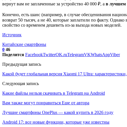
вернут вам не заплаченные за устройство 40 000 ₽, а
в лучшем 
Конечно, есть шанс (например, в случае обесценивания национа
возврат 50 тысяч, а не 40, которые заплатили по факту. Однако
свойство со временем дешеветь из-за выхода новых моделей.
Источник
Китайские смартфоны
0
46
Поделится
Facebook
Twitter
OK.ru
Telegram
VK
WhatsApp
Viber
Предыдущая запись
Какой будет глобальная версия Xiaomi 17 Ultra: характеристики,
Следующая запись
Какие файлы нельзя скачивать в Telegram на Android
Вам также могут понравиться
Еще от автора
Лучшие смартфоны OnePlus — какой купить в 2026 году
Android 17: все новые функции, которые уже известны