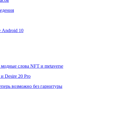
асов
ведения
е Android 10
модные слова NFT и metaverse
 Desire 20 Pro
еперь возможно без гарнитуры