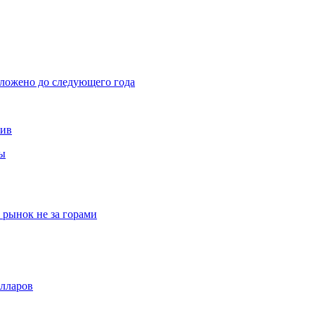
тложено до следующего года
тив
вы
рынок не за горами
олларов