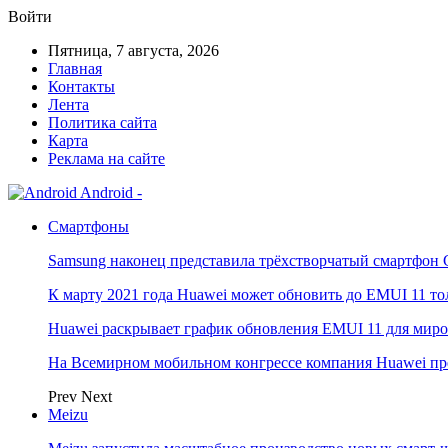
Войти
Пятница, 7 августа, 2026
Главная
Контакты
Лента
Политика сайта
Карта
Реклама на сайте
Android -
Смартфоны
Samsung наконец представила трёхстворчатый смартфон 
К марту 2021 года Huawei может обновить до EMUI 11 то
Huawei раскрывает график обновления EMUI 11 для мир
На Всемирном мобильном конгрессе компания Huawei пр
Prev
Next
Meizu