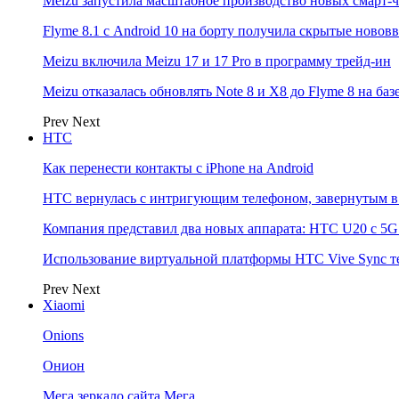
Meizu запустила масштабное производство новых смарт-ч
Flyme 8.1 с Android 10 на борту получила скрытые новов
Meizu включила Meizu 17 и 17 Pro в программу трейд-ин
Meizu отказалась обновлять Note 8 и X8 до Flyme 8 на баз
Prev
Next
НТС
Как перенести контакты с iPhone на Android
HTC вернулась с интригующим телефоном, завернутым в 
Компания представил два новых аппарата: HTC U20 с 5G и
Использование виртуальной платформы HTC Vive Sync т
Prev
Next
Xiaomi
Onions
Онион
Мега зеркало сайта Мега