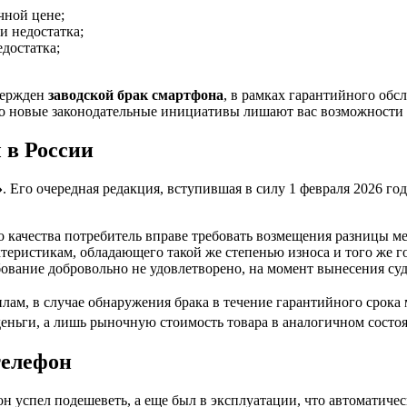
чной цене;
и недостатка;
достатка;
вержден
заводской брак смартфона
, в рамках гарантийного обс
ако новые законодательные инициативы лишают вас возможности 
 в России
»
. Его очередная редакция, вступившая в силу 1 февраля 2026 го
 качества потребитель вправе требовать возмещения разницы ме
еристикам, обладающего такой же степенью износа и того же г
бование добровольно не удовлетворено, на момент вынесения су
вилам, в случае обнаружения брака в течение гарантийного срок
 деньги, а лишь рыночную стоимость товара в аналогичном состо
телефон
он успел подешеветь, а еще был в эксплуатации, что автоматиче