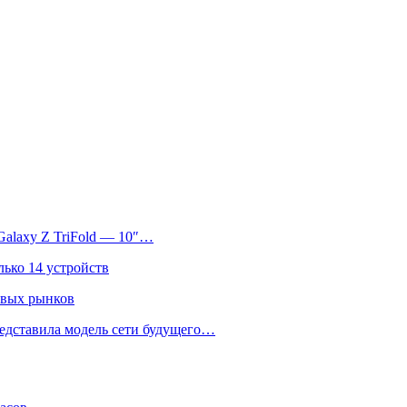
Galaxy Z TriFold — 10″…
лько 14 устройств
овых рынков
едставила модель сети будущего…