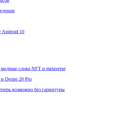
асов
ведения
е Android 10
модные слова NFT и metaverse
 Desire 20 Pro
еперь возможно без гарнитуры