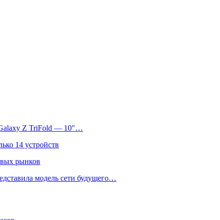
Galaxy Z TriFold — 10″…
лько 14 устройств
овых рынков
едставила модель сети будущего…