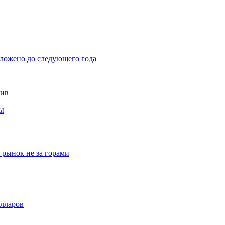
тложено до следующего года
тив
вы
рынок не за горами
олларов