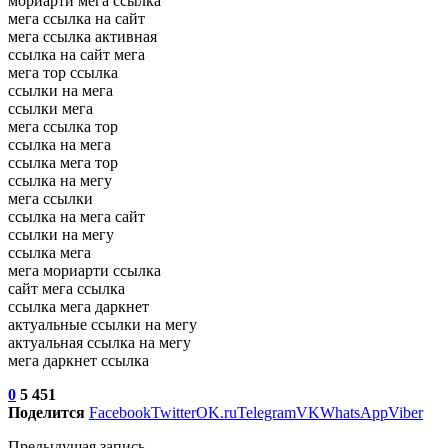
мориарти мега ссылка
мега ссылка на сайт
мега ссылка активная
ссылка на сайт мега
мега тор ссылка
ссылки на мега
ссылки мега
мега ссылка тор
ссылка на мега
ссылка мега тор
ссылка на мегу
мега ссылки
ссылка на мега сайт
ссылки на мегу
ссылка мега
мега мориарти ссылка
сайт мега ссылка
ссылка мега даркнет
актуальные ссылки на мегу
актуальная ссылка на мегу
мега даркнет ссылка
0
5 451
Поделится
Facebook
Twitter
OK.ru
Telegram
VK
WhatsApp
Viber
Предыдущая запись