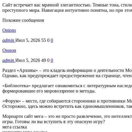
Сайт встречает вас мрачной элегантностью. Темные тона, ст
преступного мира. Навигация интуитивно понятна, но при этом
Похожие сообщения
Onions
admin
Июл 5, 2026
55
0
0
Онион
admin
Июл 5, 2026
49
0
0
Раздел «Архивы» – это кладезь информации о деятельности Мо
Однако, как предупреждает предостережение на странице, чтен
«Библиотека» предлагает ознакомиться с литературным наслед
формировавшие его мировоззрение и методы.
«Форум» – место, где собираются сторонники и противники Мо
Осторожно, здесь можно встретить как единомышленников, так
Мориарти сайт мега – это не просто развлечение, это интеллек
игры. Готовы ли вы вступить в эту опасную игру?
мега ссылка