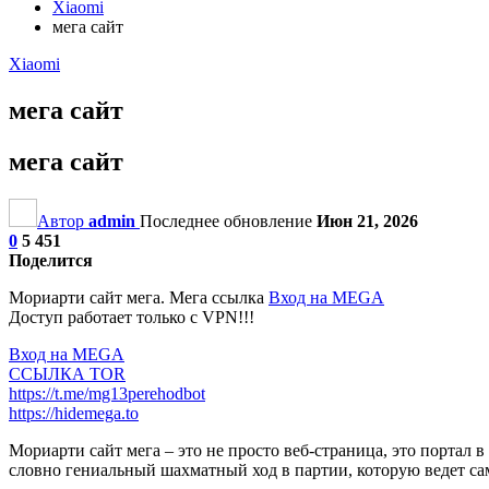
Xiaomi
мега сайт
Xiaomi
мега сайт
мега сайт
Автор
admin
Последнее обновление
Июн 21, 2026
0
5 451
Поделится
Мориарти сайт мега. Мега ссылка
Вход на MEGA
Доступ работает только с VPN!!!
Вход на MEGA
ССЫЛКА TOR
https://t.me/mg13perehodbot
https://hidemega.to
Мориарти сайт мега – это не просто веб-страница, это портал в
словно гениальный шахматный ход в партии, которую ведет с