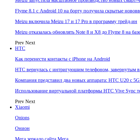
Meizu запустила масштабное производство новых смарт-ч
Flyme 8.1 с Android 10 на борту получила скрытые новов
Meizu включила Meizu 17 и 17 Pro в программу трейд-ин
Meizu отказалась обновлять Note 8 и X8 до Flyme 8 на баз
Prev
Next
НТС
Как перенести контакты с iPhone на Android
HTC вернулась с интригующим телефоном, завернутым в 
Компания представил два новых аппарата: HTC U20 с 5G и
Использование виртуальной платформы HTC Vive Sync т
Prev
Next
Xiaomi
Onions
Онион
Мега зеркало сайта Мега