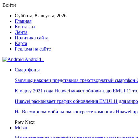
Войти
Суббота, 8 августа, 2026
Главная
Контакты
Лента
Политика сайта
Карта
Реклама на сайте
Android -
Смартфоны
Samsung наконец представила трёхстворчатый смартфон 
К марту 2021 года Huawei может обновить до EMUI 11 то
Huawei раскрывает график обновления EMUI 11 для мир
На Всемирном мобильном конгрессе компания Huawei пр
Prev
Next
Meizu