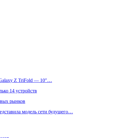
Galaxy Z TriFold — 10″…
лько 14 устройств
овых рынков
едставила модель сети будущего…