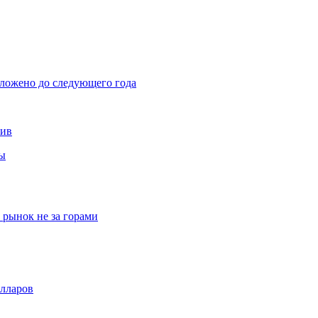
тложено до следующего года
тив
вы
рынок не за горами
олларов