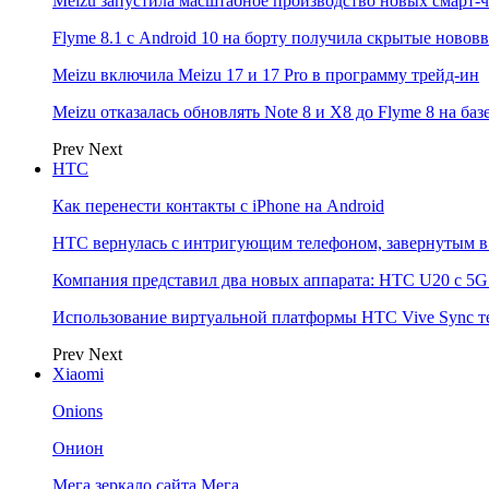
Meizu запустила масштабное производство новых смарт-ч
Flyme 8.1 с Android 10 на борту получила скрытые новов
Meizu включила Meizu 17 и 17 Pro в программу трейд-ин
Meizu отказалась обновлять Note 8 и X8 до Flyme 8 на баз
Prev
Next
НТС
Как перенести контакты с iPhone на Android
HTC вернулась с интригующим телефоном, завернутым в 
Компания представил два новых аппарата: HTC U20 с 5G и
Использование виртуальной платформы HTC Vive Sync т
Prev
Next
Xiaomi
Onions
Онион
Мега зеркало сайта Мега