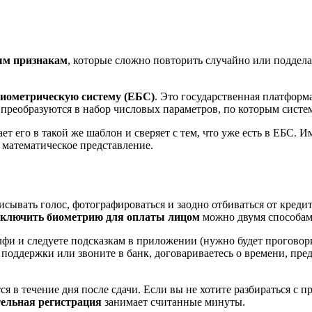
ым признакам
, которые сложно повторить случайно или подделат
иометрическую систему (ЕБС)
. Это государственная платформа
 преобразуются в набор числовых параметров, по которым систем
ает его в такой же шаблон и сверяет с тем, что уже есть в ЕБС.
о математическое представление.
писывать голос, фотографироваться и заодно отбиваться от креди
ключить биометрию для оплаты лицом
можно двумя способам
лфи и следуете подсказкам в приложении (нужно будет проговори
 поддержки или звоните в банк, договариваетесь о времени, пред
я в течение дня после сдачи. Если вы не хотите разбираться с
ельная регистрация
занимает считанные минуты.