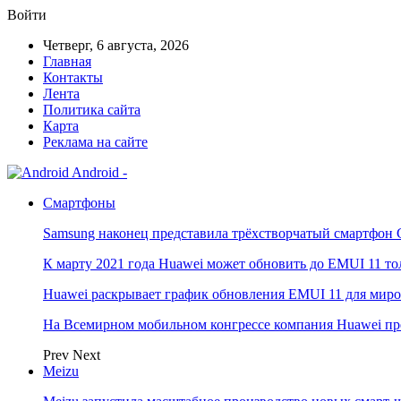
Войти
Четверг, 6 августа, 2026
Главная
Контакты
Лента
Политика сайта
Карта
Реклама на сайте
Android -
Смартфоны
Samsung наконец представила трёхстворчатый смартфон 
К марту 2021 года Huawei может обновить до EMUI 11 то
Huawei раскрывает график обновления EMUI 11 для мир
На Всемирном мобильном конгрессе компания Huawei пр
Prev
Next
Meizu