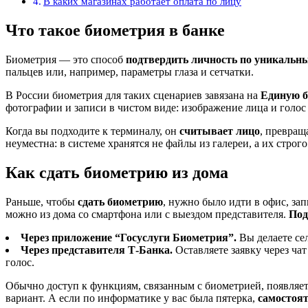
В каких магазинах работает оплата по лицу
Что такое биометрия в банке
Биометрия — это способ
подтвердить личность по уникальн
пальцев или, например, параметры глаза и сетчатки.
В России биометрия для таких сценариев завязана на
Единую б
фотографии и записи в чистом виде: изображение лица и голос
Когда вы подходите к терминалу, он
считывает лицо
, превращ
неуместна: в системе хранятся не файлы из галереи, а их строг
Как сдать биометрию из дома
Раньше, чтобы
сдать биометрию
, нужно было идти в офис, за
можно из дома со смартфона или с выездом представителя.
Под
Через приложение “Госуслуги Биометрия”.
Вы делаете се
Через представителя Т-Банка.
Оставляете заявку через чат
голос.
Обычно доступ к функциям, связанным с биометрией, появляетс
вариант. А если по информатике у вас была пятерка,
самостоят