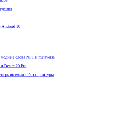
асов
ведения
е Android 10
модные слова NFT и metaverse
 Desire 20 Pro
еперь возможно без гарнитуры