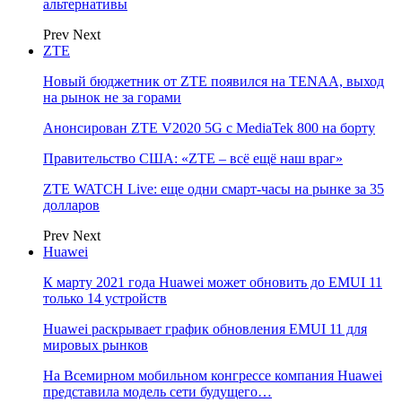
альтернативы
Prev
Next
ZTE
Новый бюджетник от ZTE появился на TENAA, выход
на рынок не за горами
Анонсирован ZTE V2020 5G с MediaTek 800 на борту
Правительство США: «ZTE – всё ещё наш враг»
ZTE WATCH Live: еще одни смарт-часы на рынке за 35
долларов
Prev
Next
Huawei
К марту 2021 года Huawei может обновить до EMUI 11
только 14 устройств
Huawei раскрывает график обновления EMUI 11 для
мировых рынков
На Всемирном мобильном конгрессе компания Huawei
представила модель сети будущего…