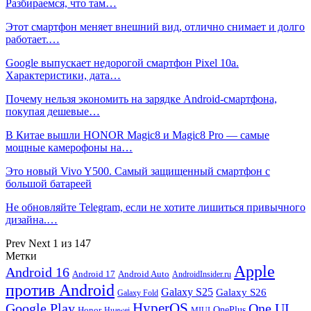
Разбираемся, что там…
Этот смартфон меняет внешний вид, отлично снимает и долго
работает.…
Google выпускает недорогой смартфон Pixel 10a.
Характеристики, дата…
Почему нельзя экономить на зарядке Android-смартфона,
покупая дешевые…
В Китае вышли HONOR Magic8 и Magic8 Pro — самые
мощные камерофоны на…
Это новый Vivo Y500. Самый защищенный смартфон с
большой батареей
Не обновляйте Telegram, если не хотите лишиться привычного
дизайна.…
Prev
Next
1 из 147
Метки
Apple
Android 16
Android 17
Android Auto
AndroidInsider.ru
против Android
Galaxy S25
Galaxy S26
Galaxy Fold
HyperOS
Google Play
One UI
Honor
OnePlus
Huawei
MIUI