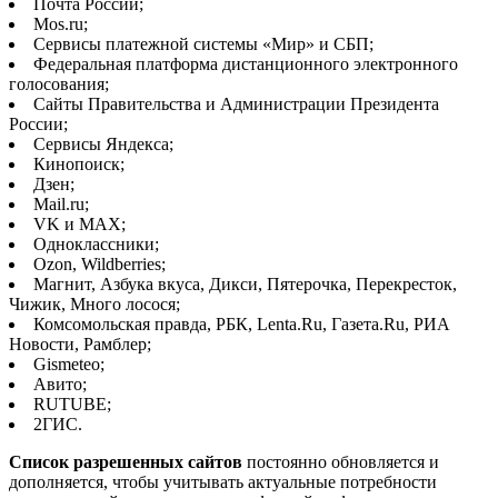
Почта России;
Mos.ru;
Сервисы платежной системы «Мир» и СБП;
Федеральная платформа дистанционного электронного
голосования;
Сайты Правительства и Администрации Президента
России;
Сервисы Яндекса;
Кинопоиск;
Дзен;
Mail.ru;
VK и MAX;
Одноклассники;
Ozon, Wildberries;
Магнит, Азбука вкуса, Дикси, Пятерочка, Перекресток,
Чижик, Много лосося;
Комсомольская правда, РБК, Lenta.Ru, Газета.Ru, РИА
Новости, Рамблер;
Gismeteo;
Авито;
RUTUBE;
2ГИС.
Список разрешенных сайтов
постоянно обновляется и
дополняется, чтобы учитывать актуальные потребности