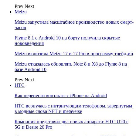
Prev
Next
Meizu
Meizu запустила масштабное производство новых смарт-
часов
Flyme 8.1 с Android 10 на борту получила скрытые
нововведения
Meizu включила Meizu 17 и 17 Pro в программу трейд-ин
Meizu отказалась обновлять Note 8 и X8 до Flyme 8 на
базе Android 10
Prev
Next
НТС
Как перенести контакты с iPhone на Android
HTC вернулась с интригующим телефоном, завернутым
в модные слова NFT и metaverse
Компания представил два новых аппарата: HTC U20 с
5G и Desire 20 Pro