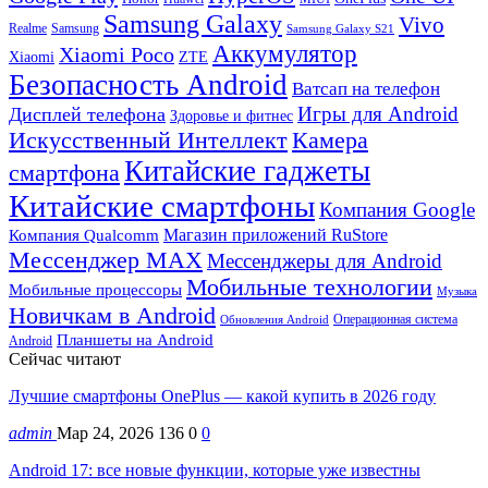
Samsung Galaxy
Vivo
Realme
Samsung
Samsung Galaxy S21
Аккумулятор
Xiaomi Poco
Xiaomi
ZTE
Безопасность Android
Ватсап на телефон
Игры для Android
Дисплей телефона
Здоровье и фитнес
Искусственный Интеллект
Камера
Китайские гаджеты
смартфона
Китайские смартфоны
Компания Google
Магазин приложений RuStore
Компания Qualcomm
Мессенджер MAX
Мессенджеры для Android
Мобильные технологии
Мобильные процессоры
Музыка
Новичкам в Android
Операционная система
Обновления Android
Планшеты на Android
Android
Сейчас читают
Лучшие смартфоны OnePlus — какой купить в 2026 году
admin
Мар 24, 2026
136
0
0
Android 17: все новые функции, которые уже известны