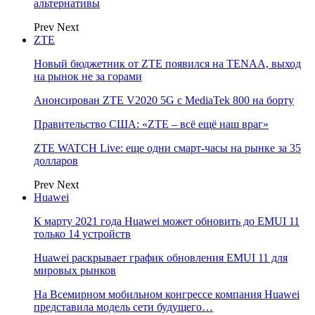
альтернативы
Prev
Next
ZTE
Новый бюджетник от ZTE появился на TENAA, выход
на рынок не за горами
Анонсирован ZTE V2020 5G с MediaTek 800 на борту
Правительство США: «ZTE – всё ещё наш враг»
ZTE WATCH Live: еще одни смарт-часы на рынке за 35
долларов
Prev
Next
Huawei
К марту 2021 года Huawei может обновить до EMUI 11
только 14 устройств
Huawei раскрывает график обновления EMUI 11 для
мировых рынков
На Всемирном мобильном конгрессе компания Huawei
представила модель сети будущего…