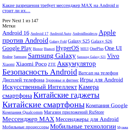
Какие разрешения требует мессенджер MAX на Android и
стоит ли их…
Prev
Next
1 из 147
Метки
Apple
Android 16
Android 17
Android Auto
AndroidInsider.ru
против Android
Galaxy S25
Galaxy S26
Galaxy Fold
HyperOS
Google Play
One UI
Honor
OnePlus
Huawei
MIUI
Samsung Galaxy
Vivo
Realme
Samsung
Samsung Galaxy S21
Аккумулятор
Xiaomi Poco
Xiaomi
ZTE
Безопасность Android
Ватсап на телефон
Игры для Android
Дисплей телефона
Здоровье и фитнес
Искусственный Интеллект
Камера
Китайские гаджеты
смартфона
Китайские смартфоны
Компания Google
Магазин приложений RuStore
Компания Qualcomm
Мессенджер MAX
Мессенджеры для Android
Мобильные технологии
Мобильные процессоры
Музыка