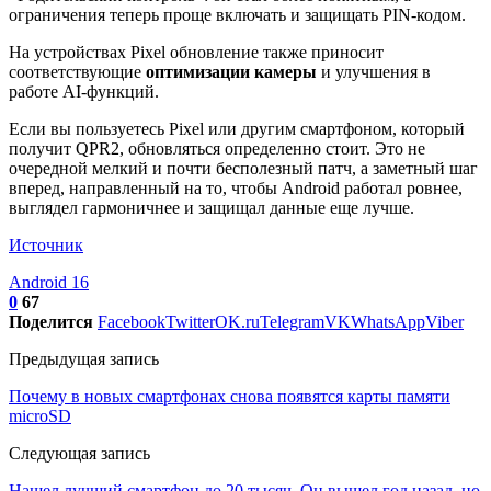
ограничения теперь проще включать и защищать PIN-кодом.
На устройствах Pixel обновление также приносит
соответствующие
оптимизации камеры
и улучшения в
работе AI-функций.
Если вы пользуетесь Pixel или другим смартфоном, который
получит QPR2, обновляться определенно стоит. Это не
очередной мелкий и почти бесполезный патч, а заметный шаг
вперед, направленный на то, чтобы Android работал ровнее,
выглядел гармоничнее и защищал данные еще лучше.
Источник
Android 16
0
67
Поделится
Facebook
Twitter
OK.ru
Telegram
VK
WhatsApp
Viber
Предыдущая запись
Почему в новых смартфонах снова появятся карты памяти
microSD
Следующая запись
Нашел лучший смартфон до 20 тысяч. Он вышел год назад, но