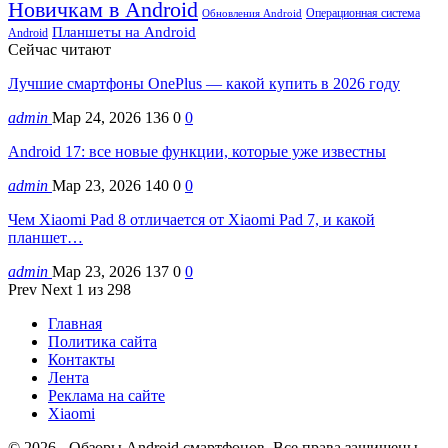
Новичкам в Android
Операционная система
Обновления Android
Планшеты на Android
Android
Сейчас читают
Лучшие смартфоны OnePlus — какой купить в 2026 году
admin
Мар 24, 2026
136
0
0
Android 17: все новые функции, которые уже известны
admin
Мар 23, 2026
140
0
0
Чем Xiaomi Pad 8 отличается от Xiaomi Pad 7, и какой
планшет…
admin
Мар 23, 2026
137
0
0
Prev
Next
1 из 298
Главная
Политика сайта
Контакты
Лента
Реклама на сайте
Xiaomi
© 2026 - Обзоры Android смартфонов. Все права защищены.