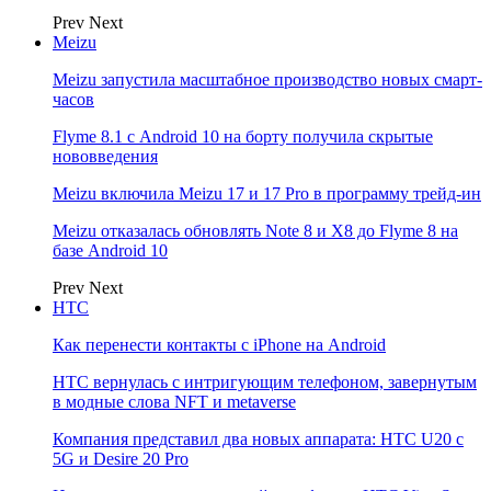
Prev
Next
Meizu
Meizu запустила масштабное производство новых смарт-
часов
Flyme 8.1 с Android 10 на борту получила скрытые
нововведения
Meizu включила Meizu 17 и 17 Pro в программу трейд-ин
Meizu отказалась обновлять Note 8 и X8 до Flyme 8 на
базе Android 10
Prev
Next
НТС
Как перенести контакты с iPhone на Android
HTC вернулась с интригующим телефоном, завернутым
в модные слова NFT и metaverse
Компания представил два новых аппарата: HTC U20 с
5G и Desire 20 Pro