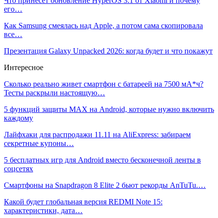
Что принесёт обновление HyperOS 3.1 от Xiaomi и почему
его…
Как Samsung смеялась над Apple, а потом сама скопировала
все…
Презентация Galaxy Unpacked 2026: когда будет и что покажут
Интересное
Сколько реально живет смартфон с батареей на 7500 мА*ч?
Тесты раскрыли настоящую…
5 функций защиты MAX на Android, которые нужно включить
каждому
Лайфхаки для распродажи 11.11 на AliExpress: забираем
секретные купоны…
5 бесплатных игр для Android вместо бесконечной ленты в
соцсетях
Смартфоны на Snapdragon 8 Elite 2 бьют рекорды AnTuTu.…
Какой будет глобальная версия REDMI Note 15:
характеристики, дата…