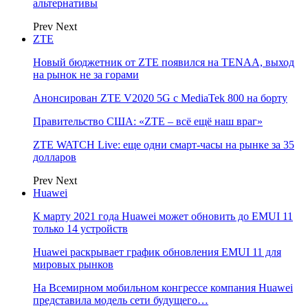
альтернативы
Prev
Next
ZTE
Новый бюджетник от ZTE появился на TENAA, выход
на рынок не за горами
Анонсирован ZTE V2020 5G с MediaTek 800 на борту
Правительство США: «ZTE – всё ещё наш враг»
ZTE WATCH Live: еще одни смарт-часы на рынке за 35
долларов
Prev
Next
Huawei
К марту 2021 года Huawei может обновить до EMUI 11
только 14 устройств
Huawei раскрывает график обновления EMUI 11 для
мировых рынков
На Всемирном мобильном конгрессе компания Huawei
представила модель сети будущего…