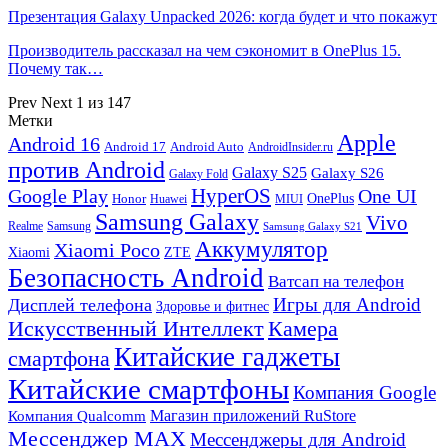
Презентация Galaxy Unpacked 2026: когда будет и что покажут
Производитель рассказал на чем сэкономит в OnePlus 15.
Почему так…
Prev
Next
1 из 147
Метки
Apple
Android 16
Android 17
Android Auto
AndroidInsider.ru
против Android
Galaxy S25
Galaxy S26
Galaxy Fold
HyperOS
Google Play
One UI
Honor
OnePlus
Huawei
MIUI
Samsung Galaxy
Vivo
Realme
Samsung
Samsung Galaxy S21
Аккумулятор
Xiaomi Poco
Xiaomi
ZTE
Безопасность Android
Ватсап на телефон
Игры для Android
Дисплей телефона
Здоровье и фитнес
Искусственный Интеллект
Камера
Китайские гаджеты
смартфона
Китайские смартфоны
Компания Google
Магазин приложений RuStore
Компания Qualcomm
Мессенджер MAX
Мессенджеры для Android