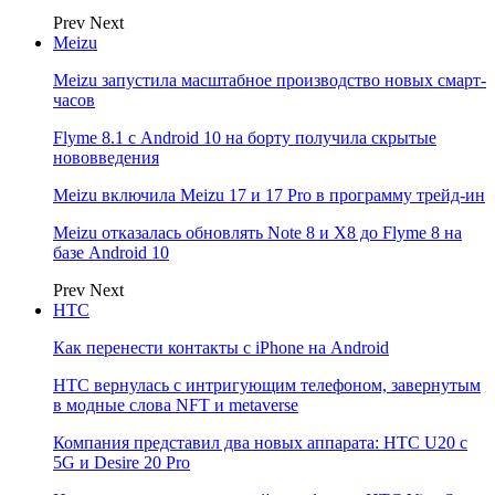
Prev
Next
Meizu
Meizu запустила масштабное производство новых смарт-
часов
Flyme 8.1 с Android 10 на борту получила скрытые
нововведения
Meizu включила Meizu 17 и 17 Pro в программу трейд-ин
Meizu отказалась обновлять Note 8 и X8 до Flyme 8 на
базе Android 10
Prev
Next
НТС
Как перенести контакты с iPhone на Android
HTC вернулась с интригующим телефоном, завернутым
в модные слова NFT и metaverse
Компания представил два новых аппарата: HTC U20 с
5G и Desire 20 Pro