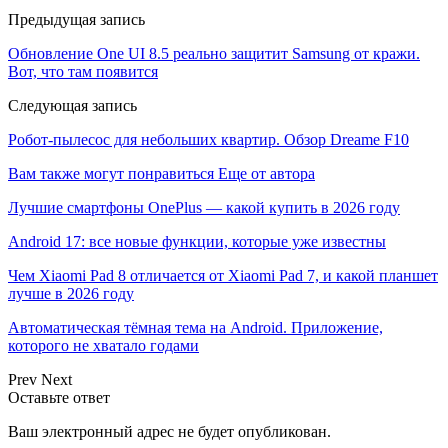
Предыдущая запись
Обновление One UI 8.5 реально защитит Samsung от кражи.
Вот, что там появится
Следующая запись
Робот-пылесос для небольших квартир. Обзор Dreame F10
Вам также могут понравиться
Еще от автора
Лучшие смартфоны OnePlus — какой купить в 2026 году
Android 17: все новые функции, которые уже известны
Чем Xiaomi Pad 8 отличается от Xiaomi Pad 7, и какой планшет
лучше в 2026 году
Автоматическая тёмная тема на Android. Приложение,
которого не хватало годами
Prev
Next
Оставьте ответ
Ваш электронный адрес не будет опубликован.